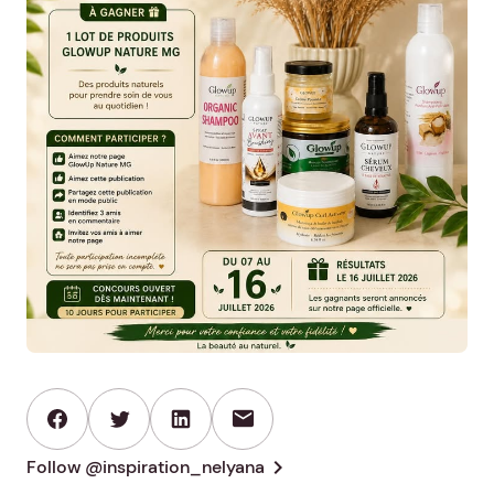
mail
chevron_right
Follow @inspiration_nelyana