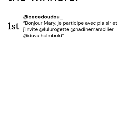
@cecedoudou_
“Bonjour Mary, je participe avec plaisir et
1st
j'invite @lulurogette @nadinemarsollier
@duvalhelmbold”