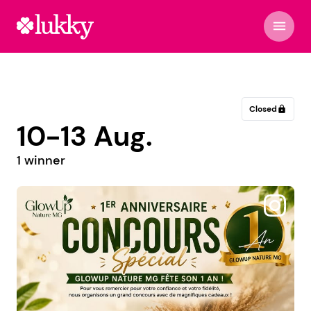
menu
Closed
lock
10-13 Aug.
1 winner
@inspiration_nelyana