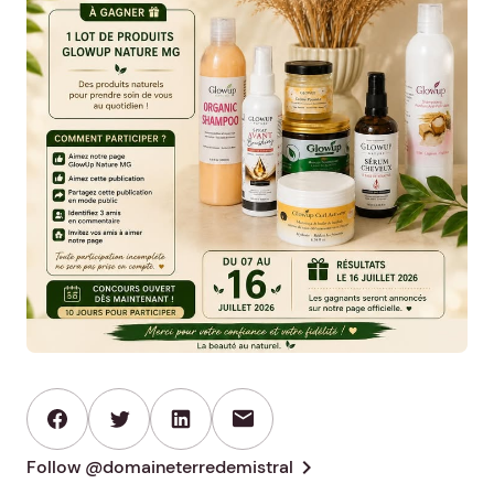
mail
chevron_right
Follow @domaineterredemistral