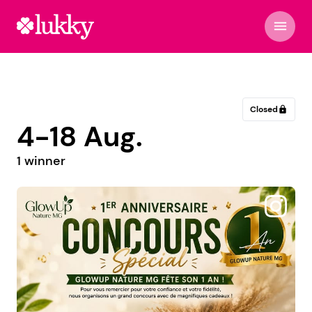
menu
Closed
lock
4-18 Aug.
1 winner
@domaineterredemistral