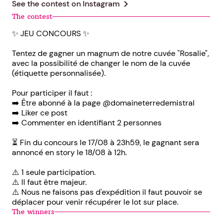
chevron_right
See the contest on
Instagram
The contest
✨️ JEU CONCOURS ✨️
Tentez de gagner un magnum de notre cuvée "Rosalie",
avec la possibilité de changer le nom de la cuvée
(étiquette personnalisée).
Pour participer il faut :
➡️ Être abonné à la page @domaineterredemistral
➡️ Liker ce post
➡️ Commenter en identifiant 2 personnes
⏳️ Fin du concours le 17/08 à 23h59, le gagnant sera
annoncé en story le 18/08 à 12h.
⚠️ 1 seule participation.
⚠️ Il faut être majeur.
⚠️ Nous ne faisons pas d'expédition il faut pouvoir se
déplacer pour venir récupérer le lot sur place.
The winners