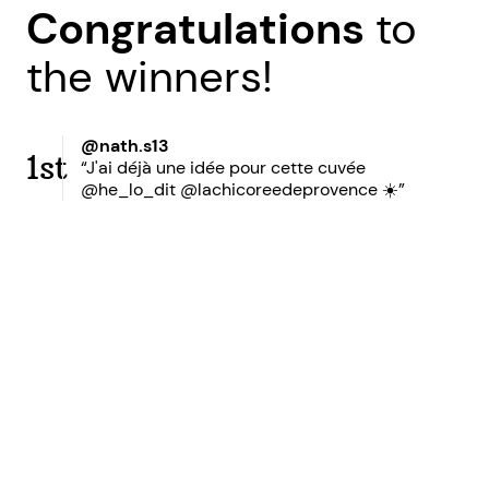
Congratulations
to
the winners!
@nath.s13
1st
“J'ai déjà une idée pour cette cuvée
@he_lo_dit @lachicoreedeprovence ☀️”