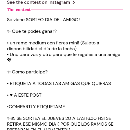
chevron_right
See the contest on
Instagram
The contest
Se viene SORTEO DIA DEL AMIGO!
✨️ Que te podes ganar?
• un ramo medium con flores mini! (Sujeto a
disponibilidad el día de la fecha).
▪︎ Uno para vos y otro para que le regales a una amiga!
💖
✨️ Como participo?
• ETIQUETA A TODAS LAS AMIGAS QUE QUIERAS
• ♥️ A ESTE POST
•COMPARTI Y ETIQUETAME
✨️🌺 SE SORTEA EL JUEVES 20 A LAS 16.30 HS! SE
RETIRA ESE MISMO DIA ( POR QUE LOS RAMOS SE
PREPARAN EN EL MOMENTO!)