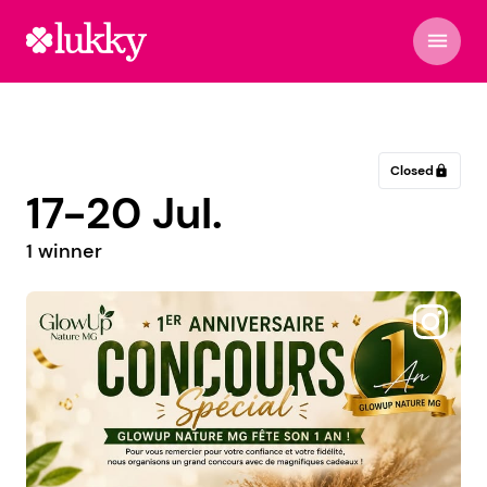
menu
Closed
lock
17-20 Jul.
1 winner
@amberfloreria