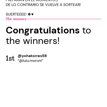
DE LO CONTRARIO SE VUELVE A SORTEAR!
SUERTEEEE! 🍀♥️
The winners
Congratulations
to
the winners!
@yohatorres58
1st
“@lulu.moroni”