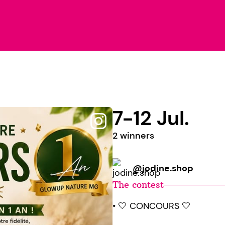
7-12 Jul.
2 winners
@jodine.shop
The contest
• 🤍 CONCOURS 🤍