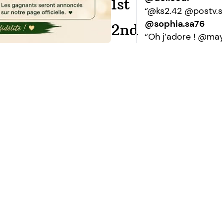
1st
“@ks2.42 @postv.
@sophia.sa76
2nd
“Oh j’adore ! @ma