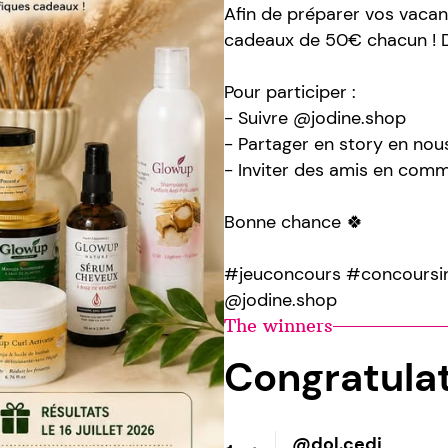
Afin de préparer vos vaca
cadeaux de 50€ chacun ! De
Pour participer :
- Suivre @jodine.shop
- Partager en story en nous
- Inviter des amis en com
Bonne chance 🍀
#jeuconcours #concoursi
@jodine.shop
The winners
Congratula
@dol.cedi