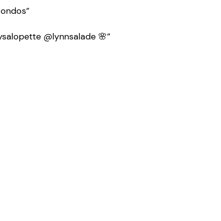
sondos”
ysalopette @lynnsalade 🌸”