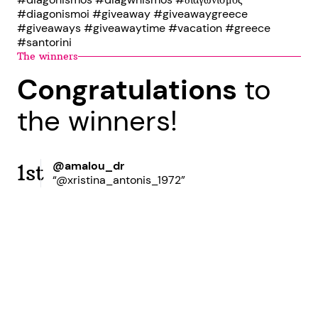
#diagonismoi #giveaway #giveawaygreece
#giveaways #giveawaytime #vacation #greece
#santorini
The winners
Congratulations
to
the winners!
@amalou_dr
1st
“@xristina_antonis_1972”