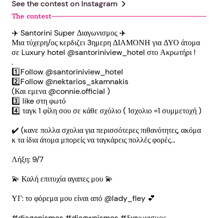
chevron_right
See the contest on
Instagram
The contest
✈️ Santorini Super Διαγωνισμος ✈️
Μια τύχερη/ος κερδιζει 3ημερη ΔΙΑΜΟΝΗ για ΔΥΟ άτομα
σε Luxury hotel @santoriniview_hotel στο Ακρωτήρι !
.
1️⃣Follow @santoriniview_hotel
2️⃣Follow @nektarios_skamnakis
(Και εμενα @connie.official )
3️⃣ like στη φωτό
4️⃣ ταγκ 1 φίλη σου σε κάθε σχόλιο ( 1σχολιο =1 συμμετοχή )
✔️ (κανε πολλα σχολια για περισσότερες πιθανότητες, ακόμα
κ τα ίδια άτομα μπορείς να ταγκάρεις πολλές φορές...
Λήξη: 9/7
💫 Καλή επιτυχία αγαπες μου 💫
ΥΓ: το φόρεμα μου είναι από @lady_fley 💕
#diagonismos #diagwnismos #διαγωνισμος