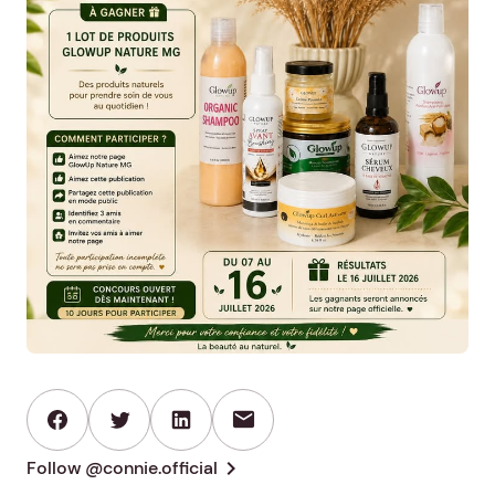
mail
chevron_right
Follow @connie.official