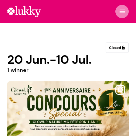
menu
Closed
lock
20 Jun.-10 Jul.
1 winner
@connie.official