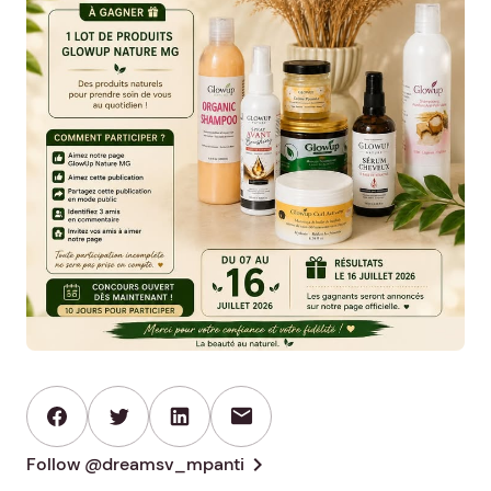
mail
chevron_right
Follow @dreamsv_mpanti