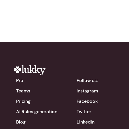
chevron_right
Download the app
Pro
Follow us:
Teams
Instagram
Pricing
Facebook
AI Rules generation
Twitter
Blog
LinkedIn