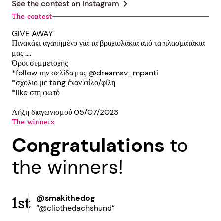
chevron_right
See the contest on
Instagram
The contest
GIVE AWAY
Πινακάκι αγαπημένο για τα βραχιολάκια από τα πλασματάκια
μας ….
Όροι συμμετοχής
*follow την σελίδα μας @dreamsv_mpanti
*σχολιο με tang έναν φίλο/φίλη
*like στη φωτό
Λήξη διαγωνισμού 05/07/2023
The winners
Congratulations
to
the winners!
@smakithedog
1st
“@cliothedachshund”