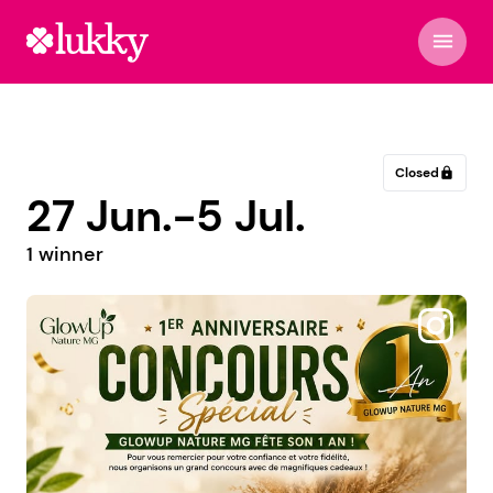
menu
Closed
lock
27 Jun.-5 Jul.
1 winner
@dreamsv_mpanti