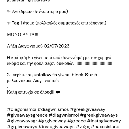
✨ Αντέδρασε σε ένα στορυ μου)
✨ Tag 1 άτομο (πολλαπλές συμμετοχές επιτρέπονται)
ΜΟΝΟ ΑΥΤΑ!!!
Λήξη Διαγωνισμού 02/07/2023
H κράτηση θα γίνει μετά από συνεννόηση με τον χορηγό
ακόμα και την φουλ σεζον διακοπών !!!!!!!!!!!!!!!!!!!!!!!!!!!!!!!!
Σε περίπτωση unfollow θα γίνεται block 🚫 από
μελλοντικούς Διαγωνισμούς
.
Καλή επιτυχία σε όλους!!!!❤️
.
#diagonismoi #diagwnismos #greekgiveaway
#giveawaysgreece #diagwnismoi #greekgiveaways
#giveawaysgr #grgiveaway #greece #instagiveaway
#grgiveaways #instagiveaways #ναξος #naxosisland