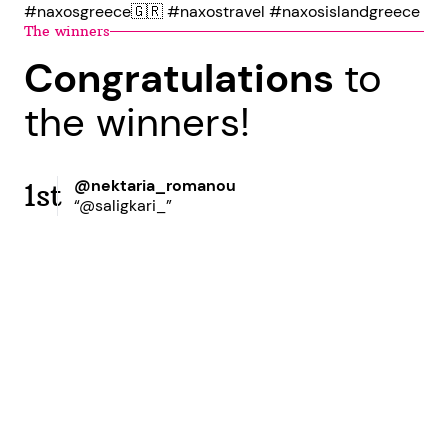
#naxosgreece🇬🇷 #naxostravel #naxosislandgreece
The winners
Congratulations
to
the winners!
@nektaria_romanou
1st
“@saligkari_”