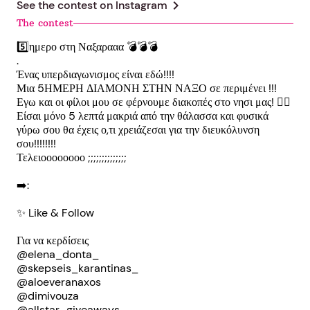
chevron_right
See the contest on
Instagram
The contest
5️⃣ημερο στη Ναξαρααα 💣💣💣
.
Ένας υπερδιαγωνισμος είναι εδώ!!!!
Μια 5ΗΜΕΡΗ ΔΙΑΜΟΝΗ ΣΤΗΝ ΝΑΞΟ σε περιμένει !!!
Εγω και οι φίλοι μου σε φέρνουμε διακοπές στο νησι μας! ❤️‍🔥
Είσαι μόνο 5 λεπτά μακριά από την θάλασσα και φυσικά
γύρω σου θα έχεις ο,τι χρειάζεσαι για την διευκόλυνση
σου!!!!!!!!
Τελειοοοοοοοο ;;;;;;;;;;;;;;
➡️:
✨ Like & Follow
Για να κερδίσεις
@elena_donta_
@skepseis_karantinas_
@aloeveranaxos
@dimivouza
@allstar_giveaways_