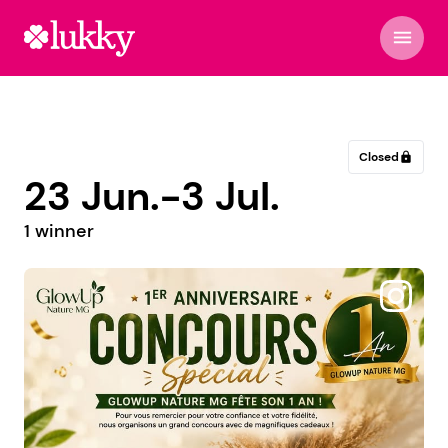
menu
Closed
lock
23 Jun.-3 Jul.
1 winner
@elena_donta_