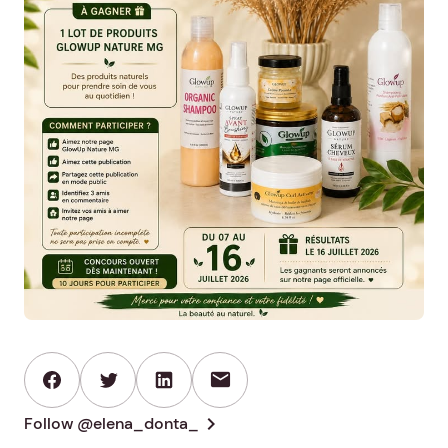
mail
chevron_right
Follow @elena_donta_