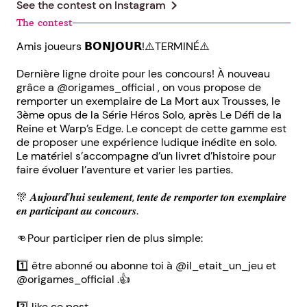
chevron_right
See the contest on
Instagram
The contest
Amis joueurs 𝗕𝗢𝗡𝗝𝗢𝗨𝗥!⚠️TERMINÉ⚠️
Dernière ligne droite pour les concours! À nouveau
grâce a @origames_official , on vous propose de
remporter un exemplaire de La Mort aux Trousses, le
3ème opus de la Série Héros Solo, après Le Défi de la
Reine et Warp’s Edge. Le concept de cette gamme est
de proposer une expérience ludique inédite en solo.
Le matériel s’accompagne d’un livret d’histoire pour
faire évoluer l’aventure et varier les parties.
🎊 𝑨𝒖𝒋𝒐𝒖𝒓𝒅’𝒉𝒖𝒊 𝒔𝒆𝒖𝒍𝒆𝒎𝒆𝒏𝒕, 𝒕𝒆𝒏𝒕𝒆 𝒅𝒆 𝒓𝒆𝒎𝒑𝒐𝒓𝒕𝒆𝒓 𝒕𝒐𝒏 𝒆𝒙𝒆𝒎𝒑𝒍𝒂𝒊𝒓𝒆
𝒆𝒏 𝒑𝒂𝒓𝒕𝒊𝒄𝒊𝒑𝒂𝒏𝒕 𝒂𝒖 𝒄𝒐𝒏𝒄𝒐𝒖𝒓𝒔.
👊Pour participer rien de plus simple:
1️⃣ être abonné ou abonne toi à @il_etait_un_jeu et
@origames_official .👍
2️⃣ like ce post