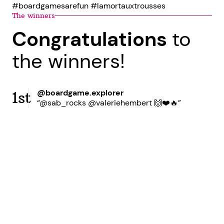
#boardgamesarefun #lamortauxtrousses
The winners
Congratulations
to
the winners!
@boardgame.explorer
1st
“@sab_rocks @valeriehembert 🙌❤️🔥”