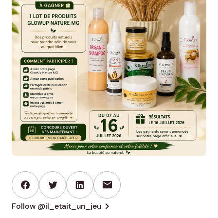
mail
chevron_right
Follow @il_etait_un_jeu