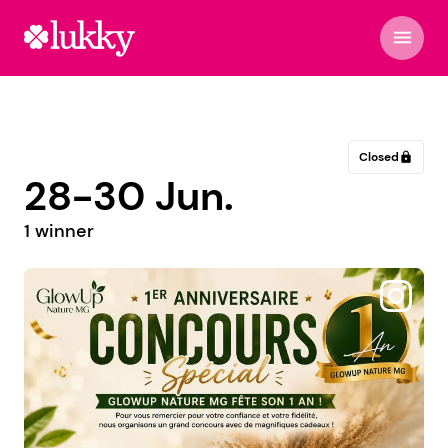
menu
Closed
lock
28-30 Jun.
1 winner
@il_etait_un_jeu