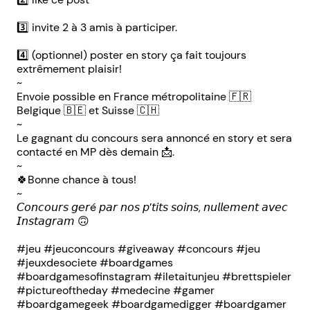
3️⃣ invite 2 à 3 amis à participer.
4️⃣ (optionnel) poster en story ça fait toujours
extrêmement plaisir!
~
Envoie possible en France métropolitaine 🇫🇷
Belgique 🇧🇪 et Suisse 🇨🇭
~
Le gagnant du concours sera annoncé en story et sera
contacté en MP dès demain 📩.
~
🍀Bonne chance à tous!
~
𝘊𝘰𝘯𝘤𝘰𝘶𝘳𝘴 𝘨𝘦𝘳é 𝘱𝘢𝘳 𝘯𝘰𝘴 𝘱’𝘵𝘪𝘵𝘴 𝘴𝘰𝘪𝘯𝘴, 𝘯𝘶𝘭𝘭𝘦𝘮𝘦𝘯𝘵 𝘢𝘷𝘦𝘤
𝘐𝘯𝘴𝘵𝘢𝘨𝘳𝘢𝘮 🙃
#jeu #jeuconcours #giveaway #concours #jeu
#jeuxdesociete #boardgames
#boardgamesofinstagram #iletaitunjeu #brettspieler
#pictureoftheday #medecine #gamer
#boardgamegeek #boardgamedigger #boardgamer