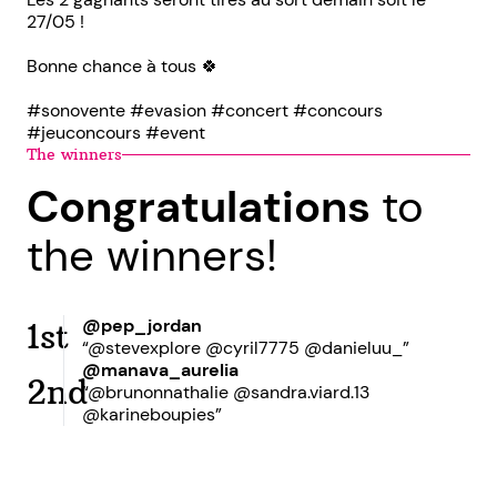
27/05 !
Bonne chance à tous 🍀
#sonovente #evasion #concert #concours
#jeuconcours #event
The winners
Congratulations
to
the winners!
@pep_jordan
1st
“@stevexplore @cyril7775 @danieluu_”
@manava_aurelia
2nd
“@brunonnathalie @sandra.viard.13
@karineboupies”