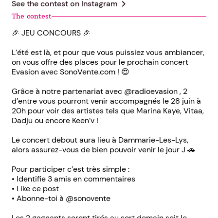
chevron_right
See the contest on
Instagram
The contest
🎉 JEU CONCOURS 🎉
L’été est là, et pour que vous puissiez vous ambiancer,
on vous offre des places pour le prochain concert
Evasion avec SonoVente.com ! 😍
Grâce à notre partenariat avec @radioevasion , 2
d’entre vous pourront venir accompagnés le 28 juin à
20h pour voir des artistes tels que Marina Kaye, Vitaa,
Dadju ou encore Keen’v !
Le concert debout aura lieu à Dammarie-Les-Lys,
alors assurez-vous de bien pouvoir venir le jour J 🚗
Pour participer c’est très simple :
• Identifie 3 amis en commentaires
• Like ce post
• Abonne-toi à @sonovente
Les 2 gagnants seront tirés au sort demain soit le