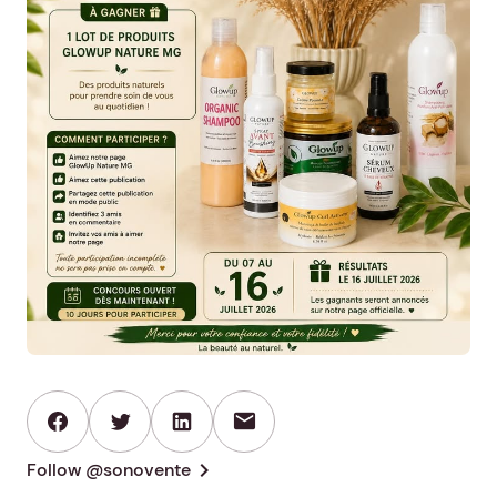
mail
chevron_right
Follow @sonovente