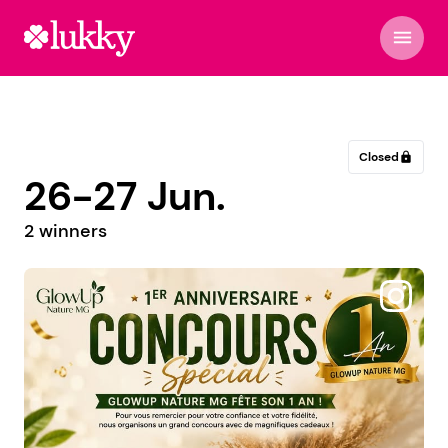
menu
Closed
lock
26-27 Jun.
2 winners
@sonovente