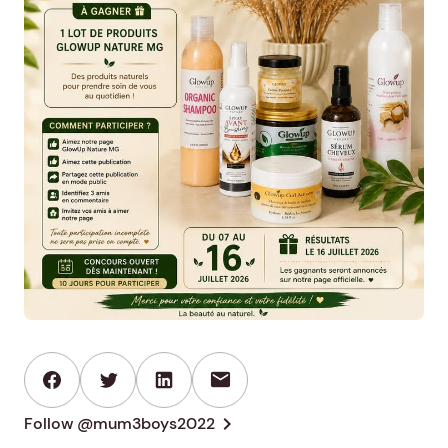
mail
chevron_right
Follow @mum3boys2022