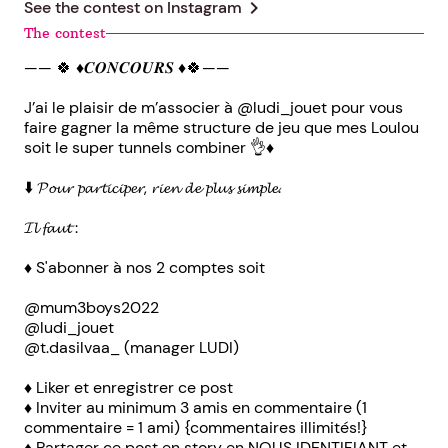
chevron_right
See the contest on
Instagram
The contest
—— 🍀 ♦️𝑪𝑶𝑵𝑪𝑶𝑼𝑹𝑺 ♦️🍀——
J’ai le plaisir de m’associer à @ludi_jouet pour vous
faire gagner la même structure de jeu que mes Loulou
soit le super tunnels combiner 👌♦️
⬇️ 𝓟𝓸𝓾𝓻 𝓹𝓪𝓻𝓽𝓲𝓬𝓲𝓹𝓮𝓻, 𝓻𝓲𝓮𝓷 𝓭𝓮 𝓹𝓵𝓾𝓼 𝓼𝓲𝓶𝓹𝓵𝓮.
𝓘𝓵 𝓯𝓪𝓾𝓽 :
♦️ S'abonner à nos 2 comptes soit
@mum3boys2022
@ludi_jouet
@t.dasilvaa_ (manager LUDI)
♦️ Liker et enregistrer ce post
♦️ Inviter au minimum 3 amis en commentaire (1
commentaire = 1 ami) {commentaires illimités!}
♦️ Partager ce post en story en NOUS IDENTIFIANT et