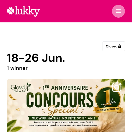
menu
Closed
lock
18-26 Jun.
1 winner
@mum3boys2022