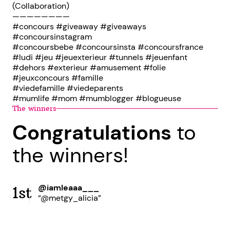
(Collaboration)
————————
#concours #giveaway #giveaways
#concoursinstagram
#concoursbebe #concoursinsta #concoursfrance
#ludi #jeu #jeuexterieur #tunnels #jeuenfant
#dehors #exterieur #amusement #folie
#jeuxconcours #famille
#viedefamille #viedeparents
#mumlife #mom #mumblogger #blogueuse
The winners
Congratulations
to
the winners!
@iamleaaa___
1st
“@metgy_alicia”