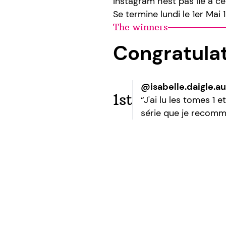
Instagram n'est pas lié à c
Se termine lundi le 1er Mai 
The winners
Congratula
@isabelle.daigle.a
1st
“J'ai lu les tomes 1 
série que je recomm