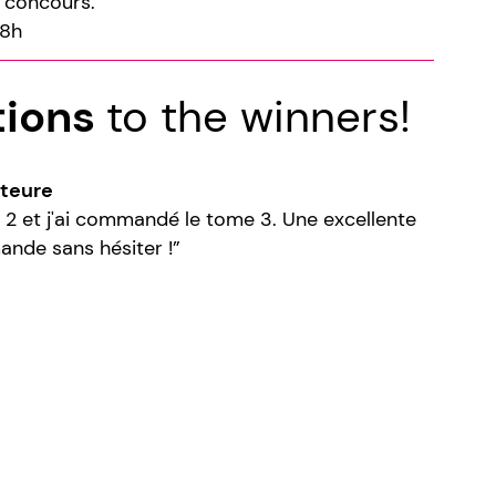
e concours.
18h
tions
to the winners!
uteure
et 2 et j'ai commandé le tome 3. Une excellente
ande sans hésiter !”