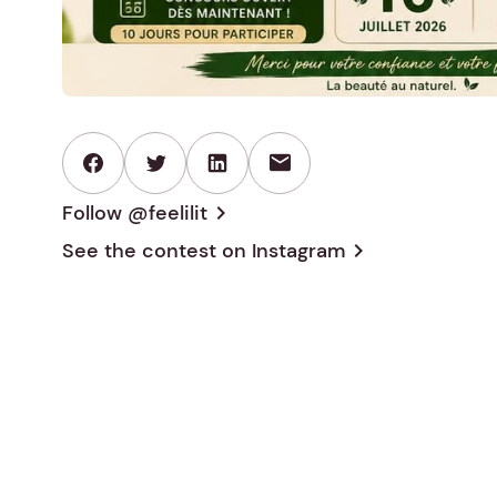
mail
Follow @feelilit
chevron_right
See the contest on
Instagram
chevron_right