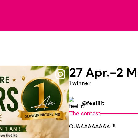
27 Apr.-2 M
1 winner
@feelilit
The contest
OUAAAAAAAAA !!!