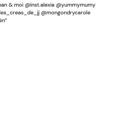
man & moi @inst.alexia @yummymumy
@les_creas_de_jj @mongondrycarole
@n”