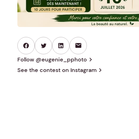
mail
Follow @eugenie_pphoto
chevron_right
See the contest on
Instagram
chevron_right