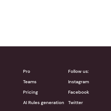
Download on the
Get it on
App Store
Google Play
Pro
Follow us:
Teams
Instagram
Pricing
Facebook
AI Rules generation
Twitter