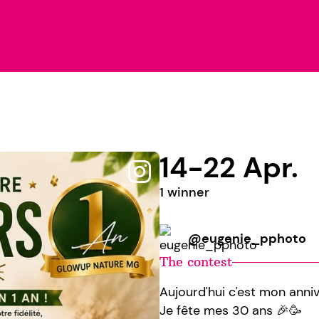
14-22 Apr.
1 winner
@eugenie_pphoto
The contest
Aujourd'hui c'est mon annive
Je fête mes 30 ans 🎉🥳