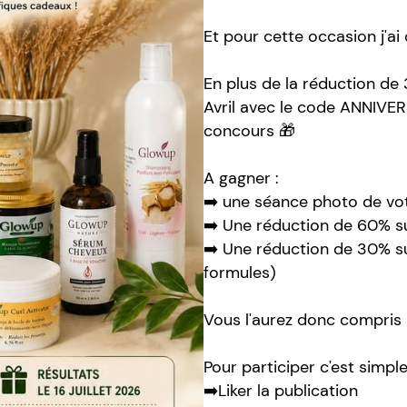
Et pour cette occasion j'ai 
En plus de la réduction de 
Avril avec le code ANNIVE
concours 🎁
A gagner :
➡️ une séance photo de vot
➡️ Une réduction de 60% s
➡️ Une réduction de 30% su
formules)
Vous l'aurez donc compris 
Pour participer c'est simpl
➡️Liker la publication