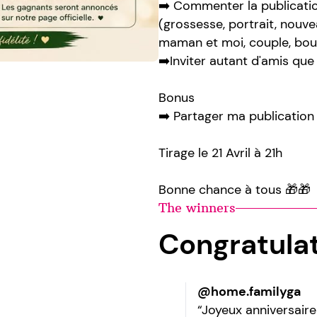
➡️ Commenter la publicatio
(grossesse, portrait, nouv
maman et moi, couple, boudo
➡️Inviter autant d'amis que
Bonus
➡️ Partager ma publication 
Tirage le 21 Avril à 21h
Bonne chance à tous 🎁🎁
The winners
Congratula
@home.familyga
“Joyeux anniversair