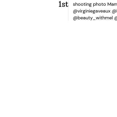
1st
shooting photo Ma
@virginiegaveaux 
@beauty_withmel 
our network?