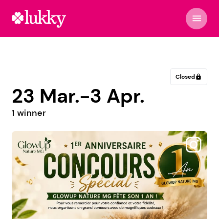
menu
Closed
lock
23 Mar.-3 Apr.
1 winner
@gogo_plr