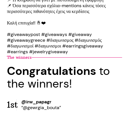
📌 Όσα περισσότερα σχόλια-mentions κάνεις τόσες
περισσότερες πιθανότητες έχεις να κερδίσεις
Καλή επιτυχία!! 🤞❤️
#giveawaypost #giveaways #giveaway
#giveawaygreece #διαγωνισμος #διαγωνισμός
#διαγωνισμοί #διαγωνισμοι #earringsgiveaway
#earrings #jewelrygiveaway
The winners
Congratulations
to
the winners!
@irw_papagr
1st
“@gewrgia_bouta”