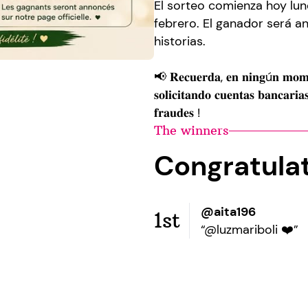
El sorteo comienza hoy lun
febrero. El ganador será an
historias.
📢 𝐑𝐞𝐜𝐮𝐞𝐫𝐝𝐚, 𝐞𝐧 𝐧𝐢𝐧𝐠ú𝐧 𝐦𝐨𝐦𝐞
𝐬𝐨𝐥𝐢𝐜𝐢𝐭𝐚𝐧𝐝𝐨 𝐜𝐮𝐞𝐧𝐭𝐚𝐬 𝐛𝐚𝐧𝐜𝐚𝐫𝐢
𝐟𝐫𝐚𝐮𝐝𝐞𝐬 !
The winners
Congratula
@aita196
1st
“@luzmariboli ❤️”