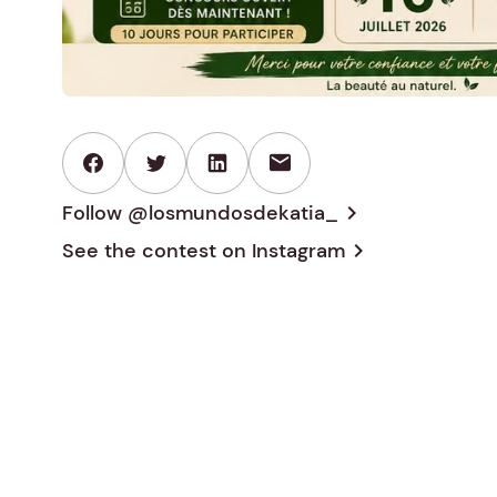
mail
Follow @losmundosdekatia_
chevron_right
See the contest on
Instagram
chevron_right