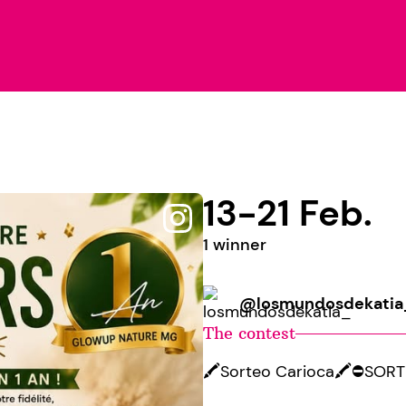
13-21 Feb.
1 winner
@losmundosdekatia
The contest
🖍️Sorteo Carioca🖍️⛔️SO