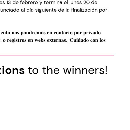
es 13 de febrero y termina el lunes 20 de
unciado al día siguiente de la finalización por
𝐭𝐨 𝐧𝐨𝐬 𝐩𝐨𝐧𝐝𝐫𝐞𝐦𝐨𝐬 𝐞𝐧 𝐜𝐨𝐧𝐭𝐚𝐜𝐭𝐨 𝐩𝐨𝐫 𝐩𝐫𝐢𝐯𝐚𝐝𝐨
𝐬, 𝐨 𝐫𝐞𝐠𝐢𝐬𝐭𝐫𝐨𝐬 𝐞𝐧 𝐰𝐞𝐛𝐬 𝐞𝐱𝐭𝐞𝐫𝐧𝐚𝐬. ¡𝐂𝐮𝐢𝐝𝐚𝐝𝐨 𝐜𝐨𝐧 𝐥𝐨𝐬
tions
to the winners!