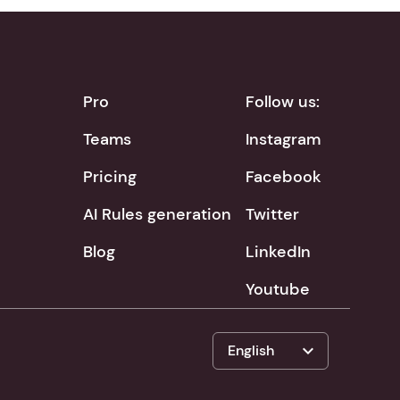
Pro
Follow us:
Teams
Instagram
Pricing
Facebook
AI Rules generation
Twitter
Blog
LinkedIn
Youtube
expand_more
English