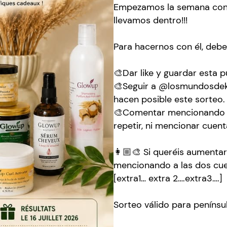
Empezamos la semana con 
llevamos dentro!!!
Para hacernos con él, deb
🎨Dar like y guardar esta pu
🎨Seguir a @losmundosdek
hacen posible este sorteo.
🎨Comentar mencionando a 
repetir, ni mencionar cuent
👩🏼‍🎨 Si queréis aumentar
mencionando a las dos cue
[extra1… extra 2….extra3….]
Sorteo válido para penínsu