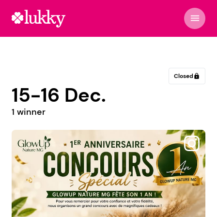
menu
Closed
lock
15-16 Dec.
1 winner
@espacebricolage