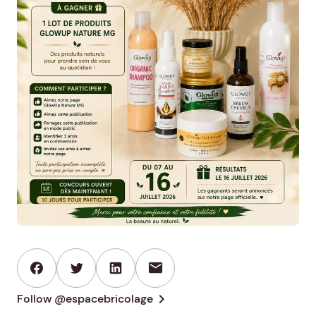
mail
chevron_right
Follow @espacebricolage