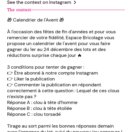
chevron_right
See the contest on
Instagram
The contest
🎁 Calendrier de l'Avent 🎁
À l'occasion des fêtes de fin d'années et pour vous
remercier de votre fidélité, Espace Bricolage vous
propose un calendrier de l'avent pour vous faire
gagner du 1er au 24 décembre des lots et des
réductions surprise chaque jour 🔥
3 conditions pour tenter de gagner :
👉 Être abonné à notre compte Instagram
👉 Liker la publication
👉 Commenter la publication en répondant
correctement à cette question : Lequel de ces clous
n’existe pas ?
Réponse A : clou à tête d’homme
Réponse B : clou à tête étoilée
Réponse C : clou torsadé
Tirage au sort parmi les bonnes réponses demain
avec l’annonce du lot, suivi du nouveau jeu concours !