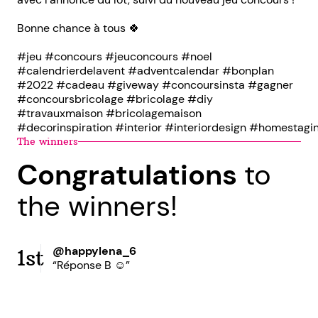
Bonne chance à tous 🍀
#jeu #concours #jeuconcours #noel
#calendrierdelavent #adventcalendar #bonplan
#2022 #cadeau #giveway #concoursinsta #gagner
#concoursbricolage #bricolage #diy
#travauxmaison #bricolagemaison
#decorinspiration #interior #interiordesign #homestag
The winners
Congratulations
to
the winners!
@happylena_6
1st
“Réponse B ☺️”