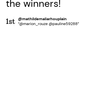
the winners!
@mathildemaliarhouplain
1st
“@marion_rouze @pauline59288”