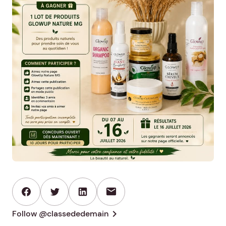
mail
chevron_right
Follow @classededemain