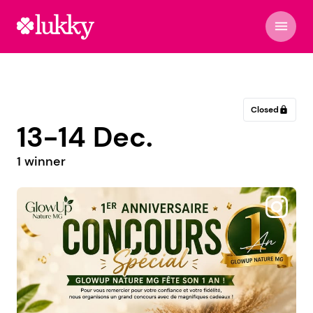
menu
Closed
lock
13-14 Dec.
1 winner
@classededemain