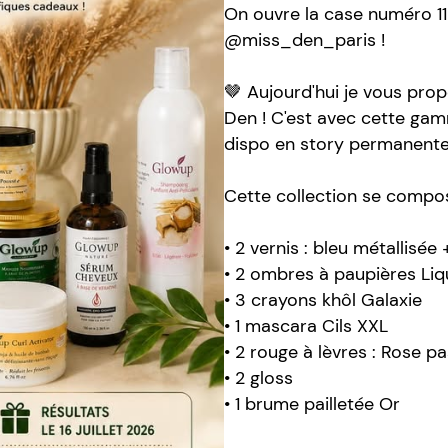
On ouvre la case numéro 11
@miss_den_paris !
🤎 Aujourd'hui je vous pro
Den ! C'est avec cette gamm
dispo en story permanente
Cette collection se compos
• 2 vernis : bleu métallisée
• 2 ombres à paupières Liq
• 3 crayons khôl Galaxie
• 1 mascara Cils XXL
• 2 rouge à lèvres : Rose p
• 2 gloss
• 1 brume pailletée Or