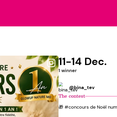
11-14 Dec.
1 winner
@bina_tev
The contest
🎁 #concours de Noël numér