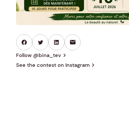
mail
Follow @bina_tev
chevron_right
See the contest on
Instagram
chevron_right