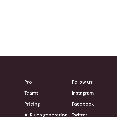
Download on the
Get it on
App Store
Google Play
Pro
Follow us:
Teams
Instagram
Pricing
Facebook
AI Rules generation
Twitter