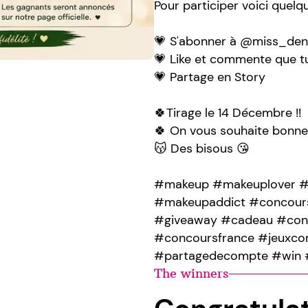
Pour participer voici quelqu
💗 S'abonner à @miss_den
💗 Like et commente que tu 
💗 Partage en Story
🍀Tirage le 14 Décembre !!
🍀 On vous souhaite bonne
😽 Des bisous 😘
#makeup #makeuplover #
#makeupaddict #concours
#giveaway #cadeau #conc
#concoursfrance #jeuxco
#partagedecompte #win 
The winners