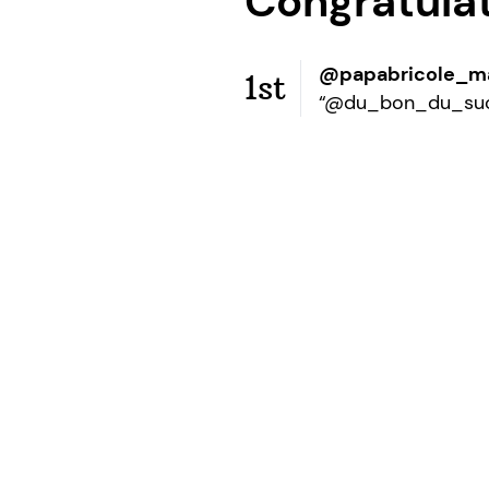
Congratula
@papabricole_m
1st
“@du_bon_du_suc