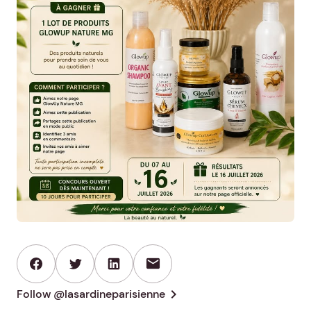
mail
chevron_right
Follow @lasardineparisienne