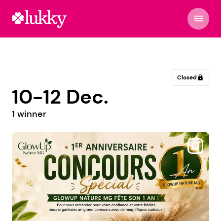
menu
Closed
lock
10-12 Dec.
1 winner
@lasardineparisienne