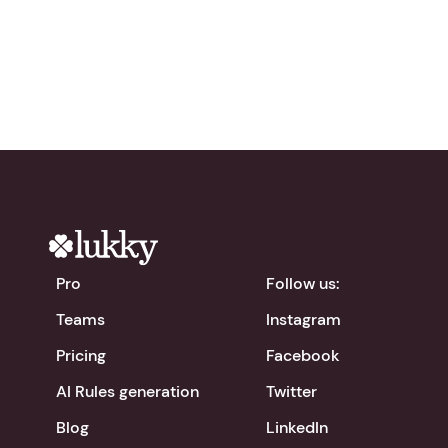
chevron_right
Download the app
Pro
Follow us:
Teams
Instagram
Pricing
Facebook
AI Rules generation
Twitter
Blog
LinkedIn