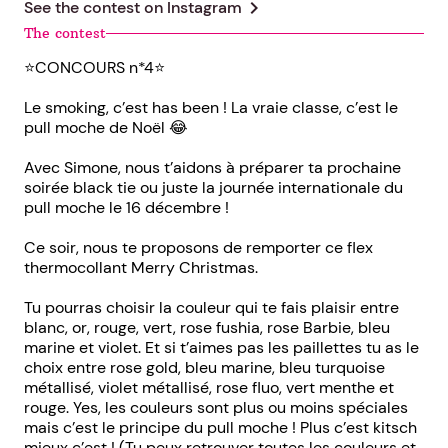
chevron_right
See the contest on
Instagram
The contest
⭐️CONCOURS n*4⭐️
Le smoking, c’est has been ! La vraie classe, c’est le
pull moche de Noël 😂
Avec Simone, nous t’aidons à préparer ta prochaine
soirée black tie ou juste la journée internationale du
pull moche le 16 décembre !
Ce soir, nous te proposons de remporter ce flex
thermocollant Merry Christmas.
Tu pourras choisir la couleur qui te fais plaisir entre
blanc, or, rouge, vert, rose fushia, rose Barbie, bleu
marine et violet. Et si t’aimes pas les paillettes tu as le
choix entre rose gold, bleu marine, bleu turquoise
métallisé, violet métallisé, rose fluo, vert menthe et
rouge. Yes, les couleurs sont plus ou moins spéciales
mais c’est le principe du pull moche ! Plus c’est kitsch
mieux c’est ! (Tu peux retrouver toutes les couleurs et