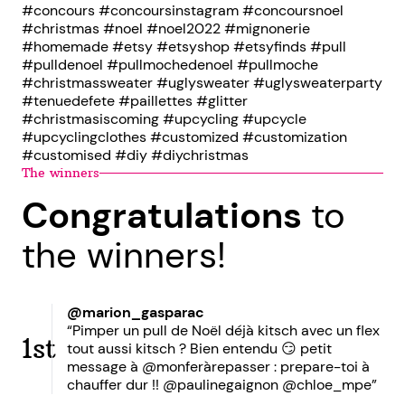
#concours #concoursinstagram #concoursnoel
#christmas #noel #noel2022 #mignonerie
#homemade #etsy #etsyshop #etsyfinds #pull
#pulldenoel #pullmochedenoel #pullmoche
#christmassweater #uglysweater #uglysweaterparty
#tenuedefete #paillettes #glitter
#christmasiscoming #upcycling #upcycle
#upcyclingclothes #customized #customization
#customised #diy #diychristmas
The winners
Congratulations
to
the winners!
@marion_gasparac
“Pimper un pull de Noël déjà kitsch avec un flex
1st
tout aussi kitsch ? Bien entendu 😏 petit
message à @monferàrepasser : prepare-toi à
chauffer dur !! @paulinegaignon @chloe_mpe”