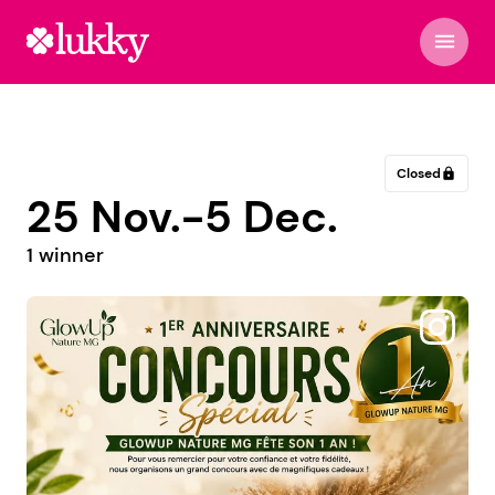
menu
Closed
lock
25 Nov.-5 Dec.
1 winner
@cameleonlorchestre