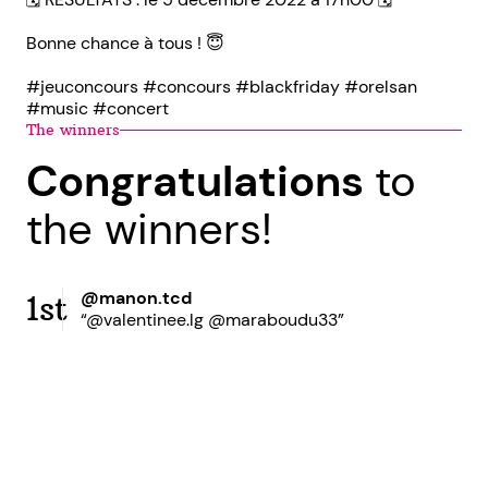
Bonne chance à tous ! 😇
#jeuconcours #concours #blackfriday #orelsan
#music #concert
The winners
Congratulations
to
the winners!
@manon.tcd
1st
“@valentinee.lg @maraboudu33”