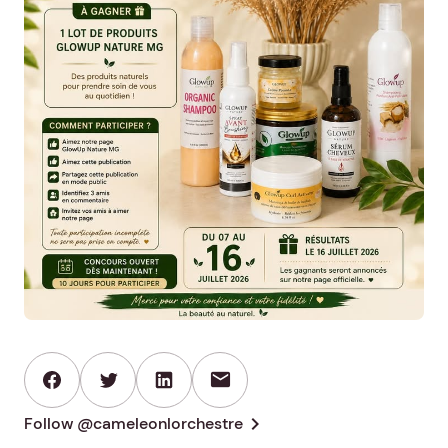
mail
chevron_right
Follow @cameleonlorchestre