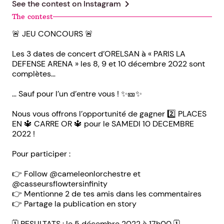
chevron_right
See the contest on
Instagram
The contest
🚨 JEU CONCOURS 🚨
Les 3 dates de concert d’ORELSAN à « PARIS LA
DEFENSE ARENA » les 8, 9 et 10 décembre 2022 sont
complètes…
… Sauf pour l’un d’entre vous ! ✨🎫✨
Nous vous offrons l’opportunité de gagner 2️⃣ PLACES
EN 🔱 CARRE OR 🔱 pour le SAMEDI 10 DECEMBRE
2022 !
Pour participer :
👉 Follow @cameleonlorchestre et
@casseursflowtersinfinity
👉 Mentionne 2 de tes amis dans les commentaires
👉 Partage la publication en story
🗓 RESULTATS : le 5 décembre 2022 à 17h00 🗓