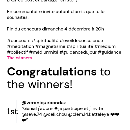
En commentaire invite autant d'amis que tu le
souhaites.
Fin du concours dimanche 4 décembre à 20h
#concours #spiritualité #eveildeconscience
#meditation #magnetisme #spiritualité #medium
#collectif #médiumnité #guidancedujour #guidance
The winners
Congratulations
to
the winners!
@veroniquebondaz
“Génial j'adore 🔥je participe et j'invite
1st
@seve.74 @celi.chou @clem.14.kattaleya ❤️❤️
❤️”