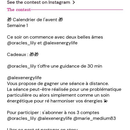
chevron_right
See the contest on
Instagram
The contest
🎁 Calendrier de l'avent 🎁
Semaine 1
Ce soir on commence avec deux belles âmes
@oracles_lily et @alexenergylife
Cadeaux : 🎁🎁
@oracles_lily t'offre une guidance de 30 min
@alexenergylife
Vous propose de gagner une séance à distance.
La séance peut-être réalisée pour une problématique
particulière ou alors simplement comme un soin
énergétique pour ré harmoniser vos énergies 💫
Pour participer : s'abonner à nos 3 comptes
@oracles_lily @alexenergylife @marie_medium83
Liker ce post et partager en story