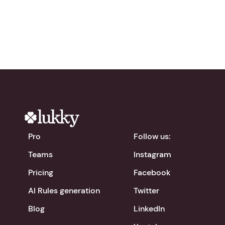
chevron_right
Download the app
Pro
Follow us:
Teams
Instagram
Pricing
Facebook
AI Rules generation
Twitter
Blog
LinkedIn