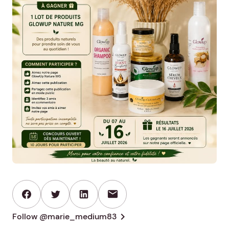
mail
chevron_right
Follow @marie_medium83