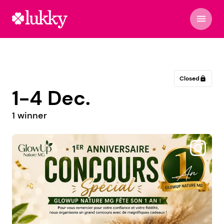
menu
Closed
lock
1-4 Dec.
1 winner
@marie_medium83