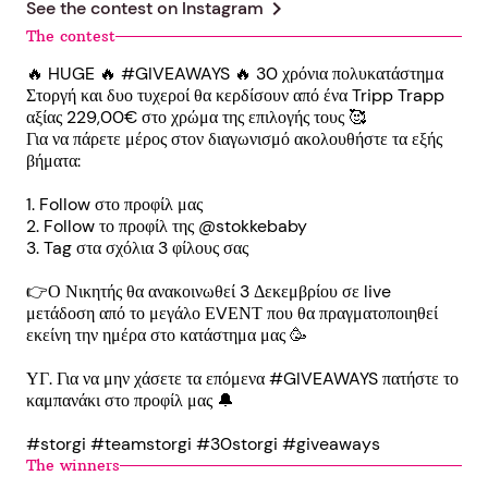
chevron_right
See the contest on
Instagram
The contest
🔥 HUGE 🔥 #GIVEAWAYS 🔥 30 χρόνια πολυκατάστημα
Στοργή και δυο τυχεροί θα κερδίσουν από ένα Tripp Trapp
αξίας 229,00€ στο χρώμα της επιλογής τους 🥰
Για να πάρετε μέρος στον διαγωνισμό ακολουθήστε τα εξής
βήματα:
1. Follow στο προφίλ μας
2. Follow το προφίλ της @stokkebaby
3. Tag στα σχόλια 3 φίλους σας
👉Ο Νικητής θα ανακοινωθεί 3 Δεκεμβρίου σε live
μετάδοση από το μεγάλο ΕVΕΝΤ που θα πραγματοποιηθεί
εκείνη την ημέρα στο κατάστημα μας 🥳
ΥΓ. Για να μην χάσετε τα επόμενα #GIVEAWAYS πατήστε το
καμπανάκι στο προφίλ μας 🔔
#storgi #teamstorgi #30storgi #giveaways
The winners