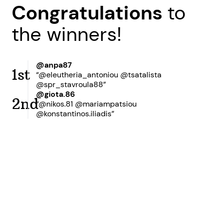
Congratulations
to
the winners!
@anpa87
1st
“@eleutheria_antoniou @tsatalista
@spr_stavroula88”
@giota.86
2nd
“@nikos.81 @mariampatsiou
@konstantinos.iliadis”