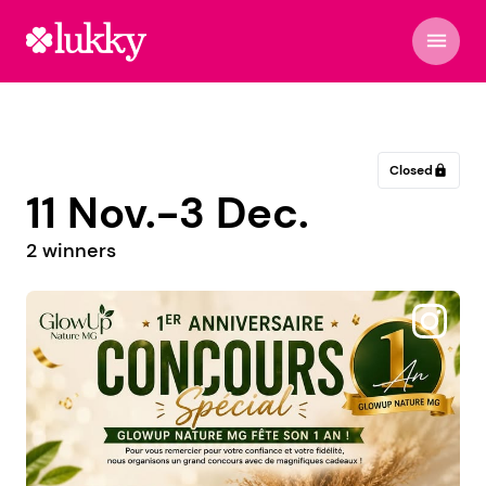
menu
Closed
lock
11 Nov.-3 Dec.
2 winners
@storgi.gr