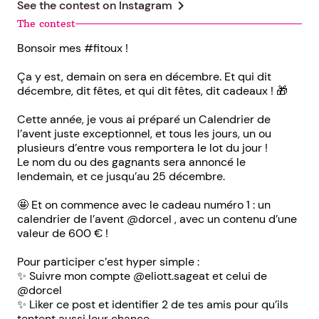
chevron_right
See the contest on
Instagram
The contest
Bonsoir mes #fitoux !
Ça y est, demain on sera en décembre. Et qui dit
décembre, dit fêtes, et qui dit fêtes, dit cadeaux ! 🎁
Cette année, je vous ai préparé un Calendrier de
l’avent juste exceptionnel, et tous les jours, un ou
plusieurs d’entre vous remportera le lot du jour !
Le nom du ou des gagnants sera annoncé le
lendemain, et ce jusqu’au 25 décembre.
🤩 Et on commence avec le cadeau numéro 1 : un
calendrier de l’avent @dorcel , avec un contenu d’une
valeur de 600 € !
Pour participer c’est hyper simple :
✨ Suivre mon compte @eliott.sageat et celui de
@dorcel
✨ Liker ce post et identifier 2 de tes amis pour qu’ils
tentent aussi leur chance