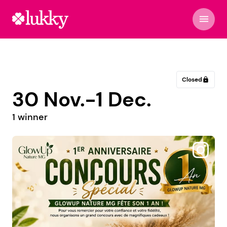
menu
Closed
lock
30 Nov.-1 Dec.
1 winner
@eliott.sageat