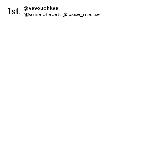
@vavouchkaa
1st
“@annalphabett @r.o.s.e_m.a.r.i.e”
Ready to grow your