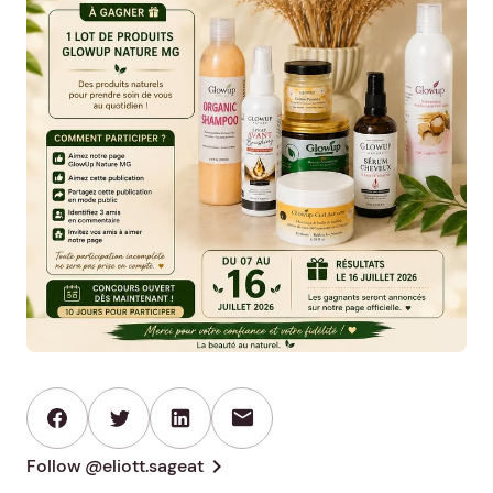
mail
chevron_right
Follow @eliott.sageat