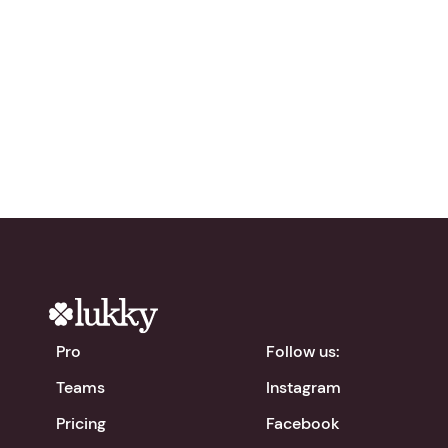
network?
Try Lukky for free!
chevron_right
Download the app
Pro
Follow us:
Teams
Instagram
Pricing
Facebook