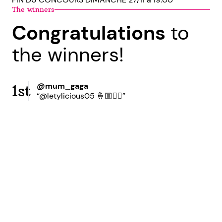
The winners
Congratulations
to
the winners!
@mum_gaga
1st
“@letylicious05 🤞🏼✌🏼”