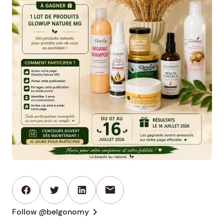
mail
chevron_right
Follow @belgonomy