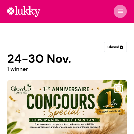
menu
Closed
lock
24-30 Nov.
1 winner
@belgonomy