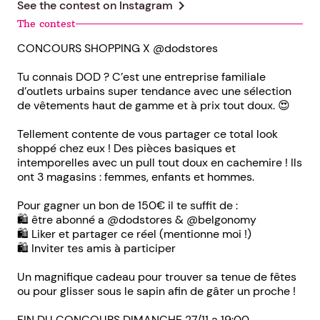
chevron_right
See the contest on
Instagram
The contest
CONCOURS SHOPPING X @dodstores
Tu connais DOD ? C’est une entreprise familiale
d’outlets urbains super tendance avec une sélection
de vêtements haut de gamme et à prix tout doux. 😍
Tellement contente de vous partager ce total look
shoppé chez eux ! Des pièces basiques et
intemporelles avec un pull tout doux en cachemire ! Ils
ont 3 magasins : femmes, enfants et hommes.
Pour gagner un bon de 150€ il te suffit de :
🛍 être abonné a @dodstores & @belgonomy
🛍 Liker et partager ce réel (mentionne moi !)
🛍 Inviter tes amis à participer
Un magnifique cadeau pour trouver sa tenue de fêtes
ou pour glisser sous le sapin afin de gâter un proche !
FIN DU CONCOURS DIMANCHE 27/11 a 19:00