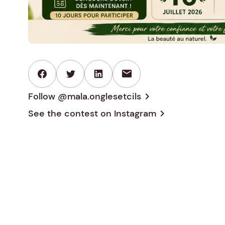
mail
Follow @mala.onglesetcils
chevron_right
See the contest on
Instagram
chevron_right