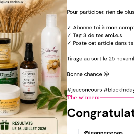
Pour participer, rien de plu
✓ Abonne toi à mon comp
✓ Tag 3 de tes ami.e.s
✓ Poste cet article dans ta
Tirage au sort le 25 nove
Bonne chance 😜
#jeuconcours #blackfriday
The winners
Congratula
@jeannecepas