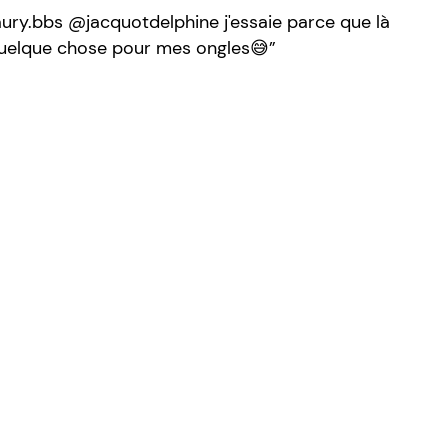
ury.bbs @jacquotdelphine j'essaie parce que là
 quelque chose pour mes ongles😅”