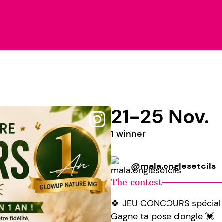
21-25 Nov.
1 winner
@mala.onglesetcils
The contest
🍀 JEU CONCOURS spécial 
Gagne ta pose d'ongle 💓