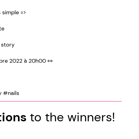
s simple =>
te
 story
mbre 2022 à 20h00 👀
 #nails
tions
to the winners!