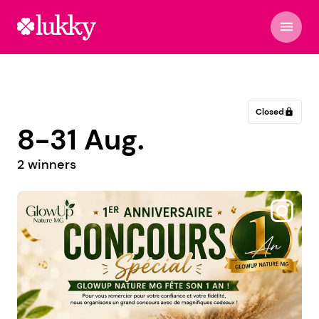
menu
Closed
lock
8-31 Aug.
2 winners
@projekt_tattoo_ink