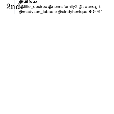
@tiiffoux
2nd
“@lilie_desiree @nonnafamily2 @swane.grt
@madyson_labadie @cindyhenique 🍀🤞🏼”
Ready to grow your