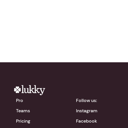
network?
Try Lukky for free!
chevron_right
Download the app
Pro
Follow us:
Teams
Instagram
Pricing
Facebook