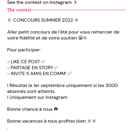
chevron_right
See the contest on
Instagram
The contest
🔆 CONCOURS SUMMER 2022 🔆
Aller petit concours de l’été pour vous remercier de
votre fidélité et de votre soutien 😬🔆
Pour participer :
- LIKE CE POST ✅
- PARTAGE EN STORY ✅
- INVITE 5 AMIS EN COMM’ ✅
ℹ️ Résultat le 1er septembre uniquement si les 3000
abonnés sont atteints
ℹ️ Uniquement sur Instagram
Bonne chance à tous ☘️
Bonne vacances à tous profitez bien 🔆🔆
.
.