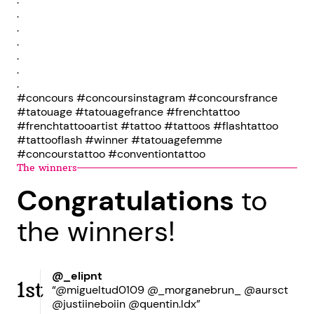
.
.
.
.
.
.
#concours #concoursinstagram #concoursfrance
#tatouage #tatouagefrance #frenchtattoo
#frenchtattooartist #tattoo #tattoos #flashtattoo
#tattooflash #winner #tatouagefemme
#concourstattoo #conventiontattoo
The winners
Congratulations
to
the winners!
@_elipnt
1st
“@migueltud0109 @_morganebrun_ @aursct
@justiineboiin @quentin.ldx”