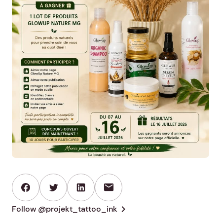
mail
chevron_right
Follow @projekt_tattoo_ink