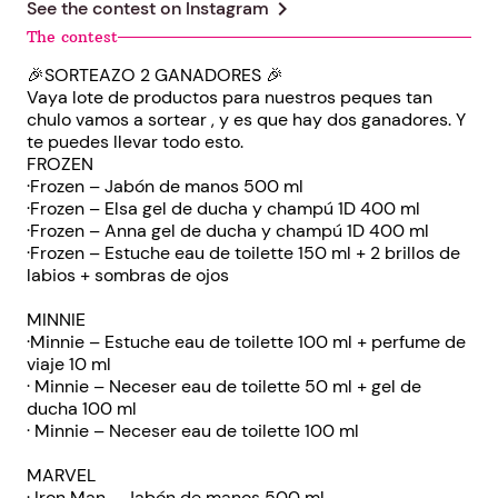
chevron_right
See the contest on
Instagram
The contest
🎉SORTEAZO 2 GANADORES 🎉
Vaya lote de productos para nuestros peques tan
chulo vamos a sortear , y es que hay dos ganadores. Y
te puedes llevar todo esto.
FROZEN
·Frozen – Jabón de manos 500 ml
·Frozen – Elsa gel de ducha y champú 1D 400 ml
·Frozen – Anna gel de ducha y champú 1D 400 ml
·Frozen – Estuche eau de toilette 150 ml + 2 brillos de
labios + sombras de ojos
MINNIE
·Minnie – Estuche eau de toilette 100 ml + perfume de
viaje 10 ml
· Minnie – Neceser eau de toilette 50 ml + gel de
ducha 100 ml
· Minnie – Neceser eau de toilette 100 ml
MARVEL
· Iron Man – Jabón de manos 500 ml