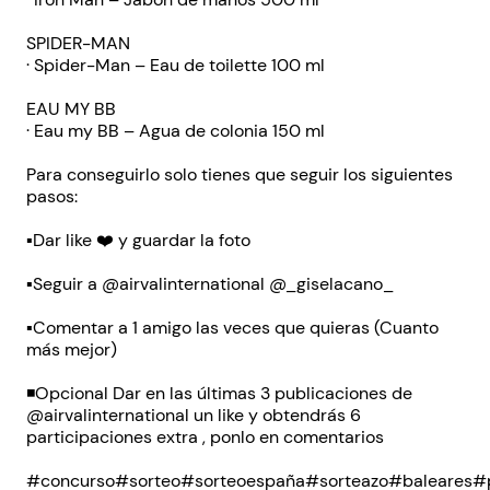
SPIDER-MAN
· Spider-Man – Eau de toilette 100 ml
EAU MY BB
· Eau my BB – Agua de colonia 150 ml
Para conseguirlo solo tienes que seguir los siguientes
pasos:
▪️Dar like ❤️ y guardar la foto
▪️Seguir a @airvalinternational @_giselacano_
▪️Comentar a 1 amigo las veces que quieras (Cuanto
más mejor)
◾️Opcional Dar en las últimas 3 publicaciones de
@airvalinternational un like y obtendrás 6
participaciones extra , ponlo en comentarios
#concurso#sorteo#sorteoespaña#sorteazo#baleares#p