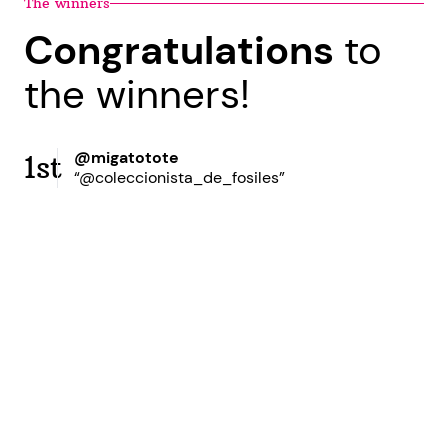
The winners
Congratulations
to
the winners!
@migatotote
1st
“@coleccionista_de_fosiles”