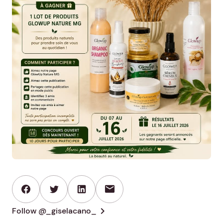
mail
chevron_right
Follow @_giselacano_