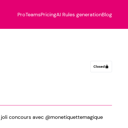
Pro
Teams
Pricing
AI Rules generation
Blog
Closed
lock
n joli concours avec @monetiquettemagique