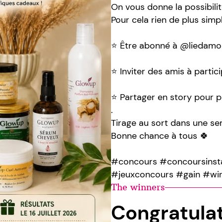
On vous donne la possibili
Pour cela rien de plus simpl
⭐️ Être abonné à @liedam
⭐️ Inviter des amis à partici
⭐️ Partager en story pour p
.
Tirage au sort dans une s
Bonne chance à tous 🍀
#concours #concoursinst
#jeuxconcours #gain #wi
The winners
Congratula