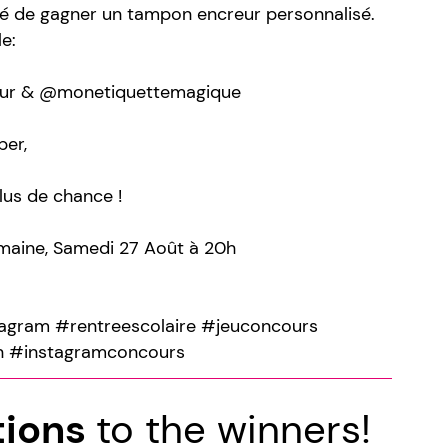
té de gagner un tampon encreur personnalisé.
e:
our & @monetiquettemagique
per,
lus de chance !
emaine, Samedi 27 Août à 20h
agram #rentreescolaire #jeuconcours
n #instagramconcours
tions
to the winners!