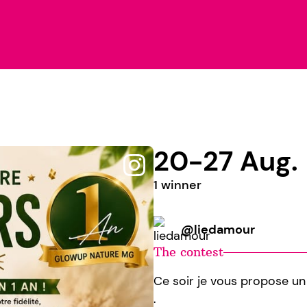
20-27 Aug.
1 winner
@liedamour
The contest
Ce soir je vous propose u
.