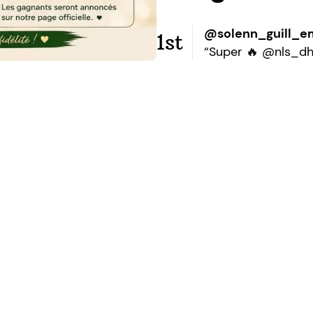
@solenn_guill_e
1st
“Super 🔥 @nls_dh