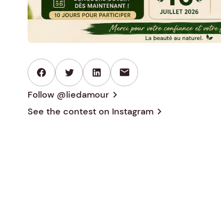
mail
Follow @liedamour
chevron_right
See the contest on
Instagram
chevron_right