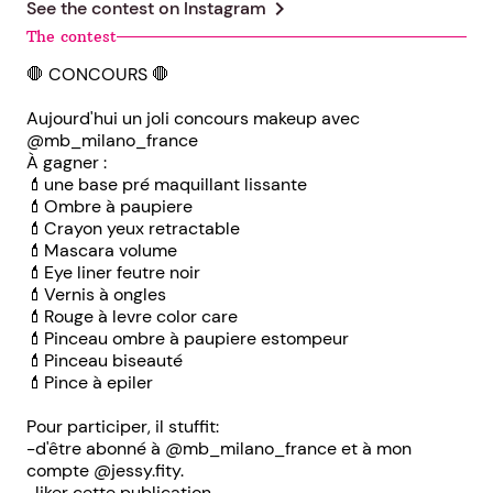
chevron_right
See the contest on
Instagram
The contest
🛑 CONCOURS 🛑
Aujourd'hui un joli concours makeup avec
@mb_milano_france
À gagner :
💄une base pré maquillant lissante
💄Ombre à paupiere
💄Crayon yeux retractable
💄Mascara volume
💄Eye liner feutre noir
💄Vernis à ongles
💄Rouge à levre color care
💄Pinceau ombre à paupiere estompeur
💄Pinceau biseauté
💄Pince à epiler
Pour participer, il stuffit:
-d'être abonné à @mb_milano_france et à mon
compte @jessy.fity.
-liker cette publication