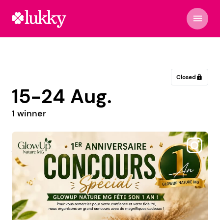
menu
Closed
lock
15-24 Aug.
1 winner
@jessy.fity