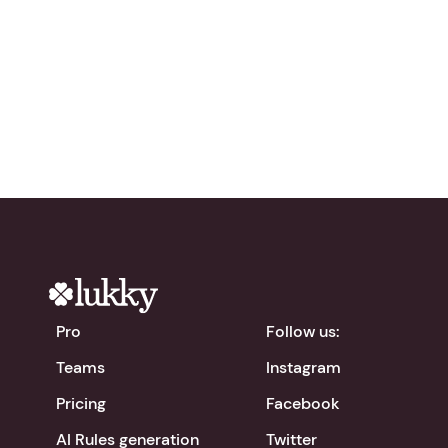
Try Lukky for free!
chevron_right
Download the app
Pro
Follow us:
Teams
Instagram
Pricing
Facebook
AI Rules generation
Twitter