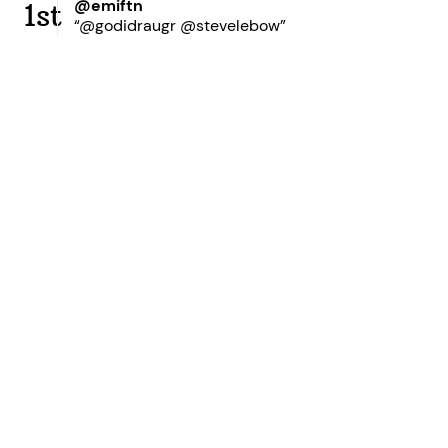
@emiftn
1st
“@godidraugr @stevelebow”
Ready to grow your
network?