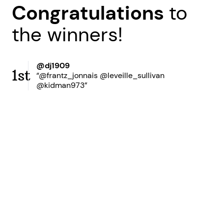
Congratulations
to
the winners!
@dj1909
1st
“@frantz_jonnais @leveille_sullivan
@kidman973”