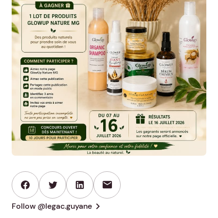
mail
chevron_right
Follow @legac.guyane