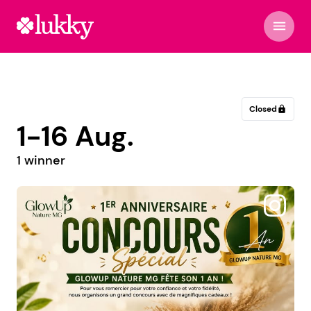
menu
Closed
lock
1-16 Aug.
1 winner
@legac.guyane