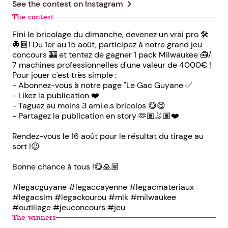
chevron_right
See the contest on
Instagram
The contest
Fini le bricolage du dimanche, devenez un vrai pro 🛠️
👷🏾! Du 1er au 15 août, participez à notre grand jeu
concours 🎰 et tentez de gagner 1 pack Milwaukee 🧰/
7 machines professionnelles d'une valeur de 4000€ !
Pour jouer c'est très simple :
- Abonnez-vous à notre page "Le Gac Guyane ✅
- Likez la publication ❤️
- Taguez au moins 3 ami.e.s bricolos 😋😋
- Partagez la publication en story 🫶🏽🤳🏽❤️
Rendez-vous le 16 août pour le résultat du tirage au
sort !😉
Bonne chance à tous !😋🙏🏽
#legacguyane #legaccayenne #legacmateriaux
#legacslm #legackourou #mlk #milwaukee
#outillage #jeuconcours #jeu
The winners