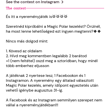
chevron_right
See the contest on
Instagram
The contest
És itt a nyereményjáték is🥁🥁🥁🥁
Szeretnéd kipróbálni a Magic Polar kezelést? Örülnél,
ha most lenne lehetőséged ezt ingyen megtenni?🍀🍀
Nincs más dolgod mint:
1. Kövesd az oldalam
2. Hívd meg kommentben legalább 2 barátod
+1 (nem feltétel) oszd meg a sztoridban, hogy minél
több emberhez eljusson
A játéknak 2 nyertese lesz, 1 Facebookon és 1
Instagramon. A nyeremény egy általad választott
Magic Polar kezelés, amely időpont egyeztetés után
vehető igénybe augusztus 31-ig.
A Facebook és az Instagram semmilyen szerepet nem
vállal a nyereményjátékban!!!