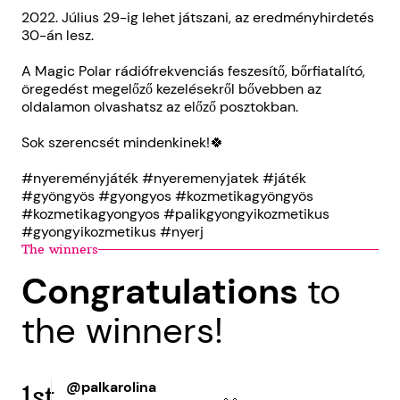
2022. Július 29-ig lehet játszani, az eredményhirdetés
30-án lesz.
A Magic Polar rádiófrekvenciás feszesítő, bőrfiatalító,
öregedést megelőző kezelésekről bővebben az
oldalamon olvashatsz az előző posztokban.
Sok szerencsét mindenkinek!🍀
#nyereményjáték #nyeremenyjatek #játék
#gyöngyös #gyongyos #kozmetikagyöngyös
#kozmetikagyongyos #palikgyongyikozmetikus
#gyongyikozmetikus #nyerj
The winners
Congratulations
to
the winners!
@palkarolina
1st