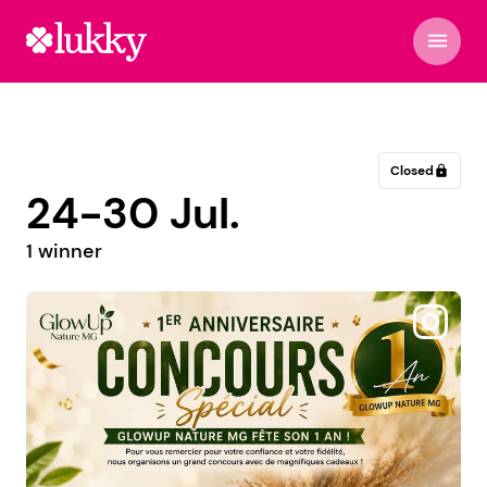
menu
Closed
lock
24-30 Jul.
1 winner
@gyongyikozmetikus_gyongyos