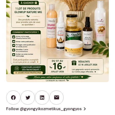
mail
chevron_right
Follow @gyongyikozmetikus_gyongyos