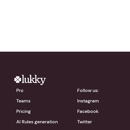
Try Lukky for free!
chevron_right
Download the app
Pro
Follow us:
Teams
Instagram
Pricing
Facebook
AI Rules generation
Twitter