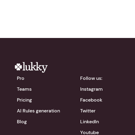
chevron_right
Download the app
Pro
Follow us:
Teams
Instagram
Pricing
Facebook
AI Rules generation
Twitter
Blog
LinkedIn
Youtube