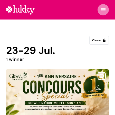
menu
Closed
lock
23-29 Jul.
1 winner
@creacionesnath