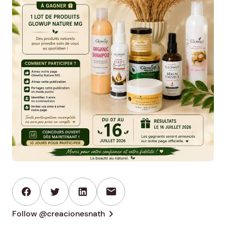
mail
chevron_right
Follow @creacionesnath