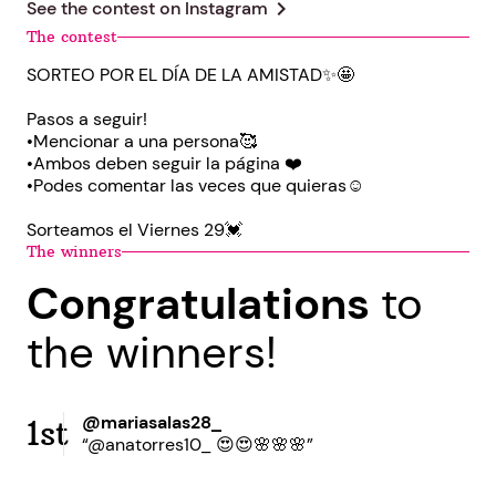
chevron_right
See the contest on
Instagram
The contest
SORTEO POR EL DÍA DE LA AMISTAD✨🤩
Pasos a seguir!
•Mencionar a una persona🥰
•Ambos deben seguir la página ❤️
•Podes comentar las veces que quieras☺️
Sorteamos el Viernes 29💓
The winners
Congratulations
to
the winners!
@mariasalas28_
1st
“@anatorres10_ 😍😍🌸🌸🌸”