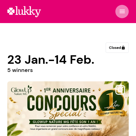
menu
Closed
lock
23 Jan.-14 Feb.
5 winners
@styl.epil