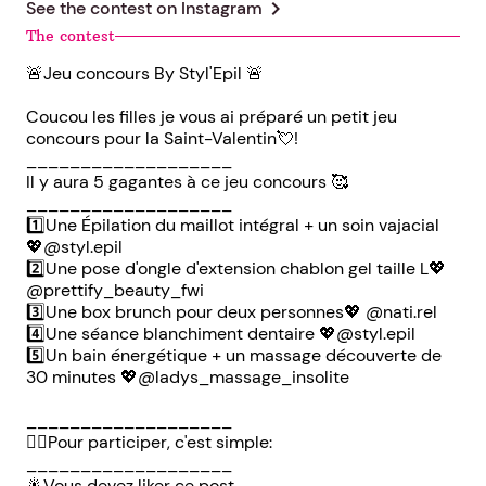
chevron_right
See the contest on
Instagram
The contest
🚨Jeu concours By Styl'Epil 🚨
Coucou les filles je vous ai préparé un petit jeu
concours pour la Saint-Valentin💘!
___________________
Il y aura 5 gagantes à ce jeu concours 🥰
___________________
1️⃣Une Épilation du maillot intégral + un soin vajacial
💖@styl.epil
2️⃣Une pose d'ongle d'extension chablon gel taille L💖
@prettify_beauty_fwi
3️⃣Une box brunch pour deux personnes💖 @nati.rel
4️⃣Une séance blanchiment dentaire 💖@styl.epil
5️⃣Un bain énergétique + un massage découverte de
30 minutes 💖@ladys_massage_insolite
___________________
👉🏽Pour participer, c'est simple:
___________________
🎇Vous devez liker ce post.