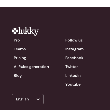
Pro
Follow us:
Teams
Instagram
Pricing
Facebook
AI Rules generation
Twitter
Blog
LinkedIn
Youtube
expand_more
English