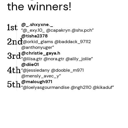
the winners!
@_.shxyxne._
1st
“@_exy.10_ @capakryn @shx.pch”
@tisha2378
2nd
“@orkid_glams @baddack_97112
@anthonyuger”
@christie_gaya.h
3rd
“@liisa.gtr @nora.gtr @alily_joliie”
@diie01
4th
“@jessiedany @dooble_m971
@mensly_avec_y”
@malough971
5th
“@loelyasgourmandise @ngh2110 @kikaduf”