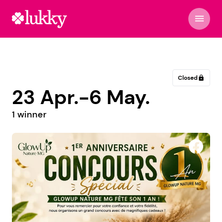
menu
Closed
lock
23 Apr.-6 May.
1 winner
Konigo.neufchateau