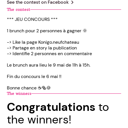
chevron_right
See the contest on
Facebook
The contest
*** JEU CONCOURS ***
1 brunch pour 2 personnes à gagner 🌞
-> Like la page Konigo.neufchateau
-> Partage en story la publication
-> Identifie 2 personnes en commentaire
Le brunch aura lieu le 9 mai de 11h à 15h.
Fin du concours le 6 mai !!
Bonne chance ☕️🥯🍪
The winners
Congratulations
to
the winners!