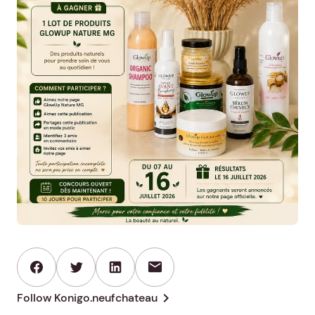
mail
chevron_right
Follow Konigo.neufchateau