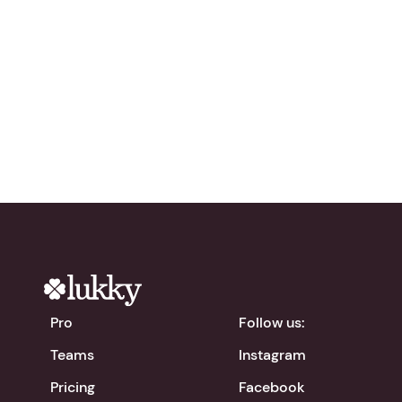
network?
Try Lukky for free!
chevron_right
Download the app
Pro
Follow us:
Teams
Instagram
Pricing
Facebook