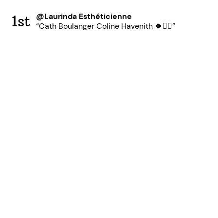
@Laurinda Esthéticienne
1st
“Cath Boulanger Coline Havenith 🍀✌🏼”
Ready to grow your