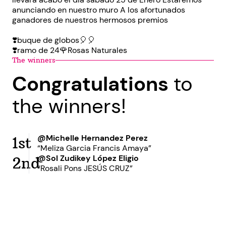
anunciando en nuestro muro A los afortunados
ganadores de nuestros hermosos premios
❣️buque de globos🎈🎈
❣️ramo de 24🌹Rosas Naturales
The winners
Congratulations
to
the winners!
@Michelle Hernandez Perez
1st
“Meliza Garcia Francis Amaya”
@Sol Zudikey López Eligio
2nd
“Rosali Pons JESÚS CRUZ”