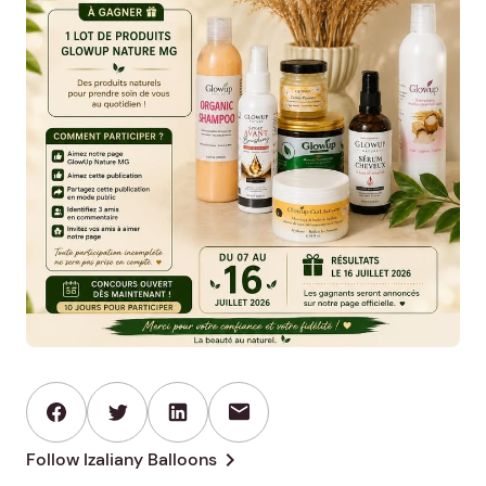
mail
chevron_right
Follow Izaliany Balloons