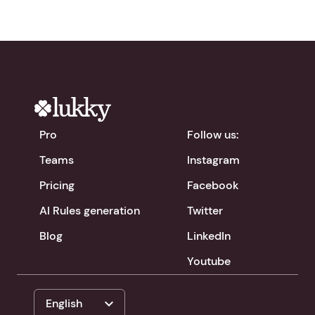
Pro
Follow us:
Teams
Instagram
Pricing
Facebook
AI Rules generation
Twitter
Blog
LinkedIn
Youtube
expand_more
English