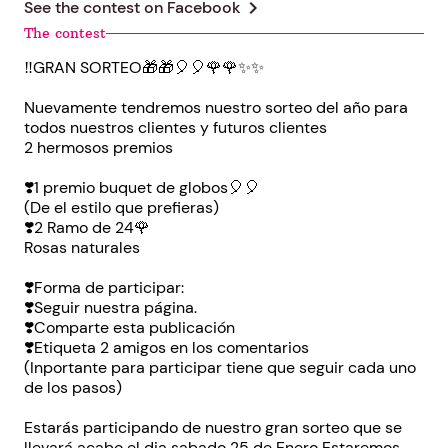
chevron_right
See the contest on
Facebook
The contest
‼️GRAN SORTEO🎁🎁🎈🎈🌹🌹✨️✨️
Nuevamente tendremos nuestro sorteo del año para
todos nuestros clientes y futuros clientes
2 hermosos premios
❣️1 premio buquet de globos🎈🎈
(De el estilo que prefieras)
❣️2 Ramo de 24🌹
Rosas naturales
❣️Forma de participar:
❣️Seguir nuestra página.
❣️Comparte esta publicación
❣️Etiqueta 2 amigos en los comentarios
(Inportante para participar tiene que seguir cada uno
de los pasos)
Estarás participando de nuestro gran sorteo que se
llevará acabo el dia sabado 25 de Enero Estaremos