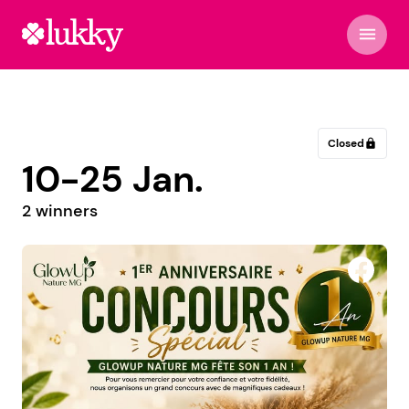
menu
Closed
lock
10-25 Jan.
2 winners
Izaliany Balloons