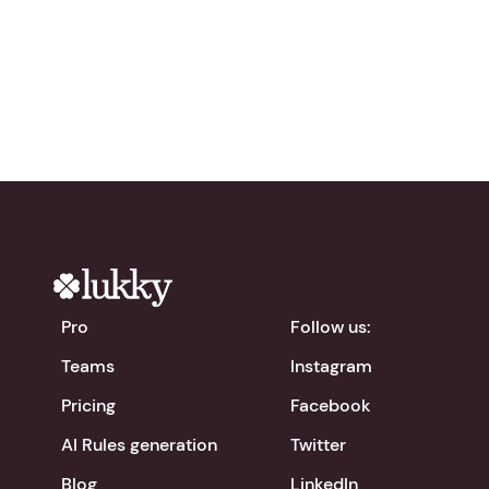
Try Lukky for free!
chevron_right
Download the app
Pro
Follow us:
Teams
Instagram
Pricing
Facebook
AI Rules generation
Twitter
Blog
LinkedIn