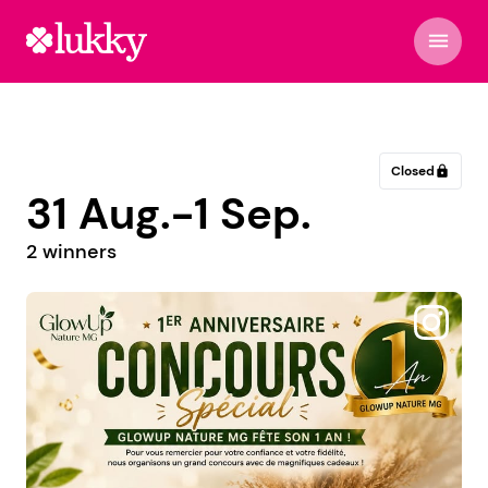
menu
Closed
lock
31 Aug.-1 Sep.
2 winners
@rasalynetattoo