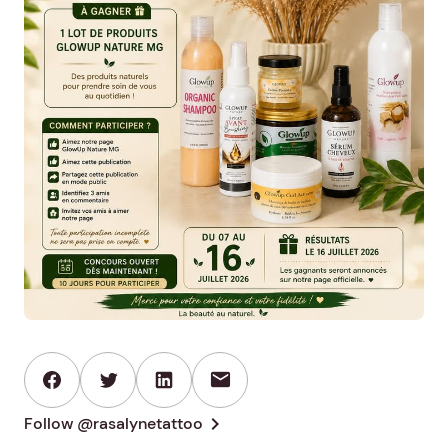
mail
chevron_right
Follow @rasalynetattoo