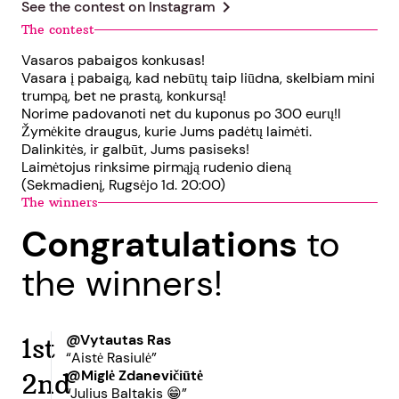
chevron_right
See the contest on
Instagram
The contest
Vasaros pabaigos konkusas!
Vasara į pabaigą, kad nebūtų taip liūdna, skelbiam mini
trumpą, bet ne prastą, konkursą!
Norime padovanoti net du kuponus po 300 eurų!l
Žymėkite draugus, kurie Jums padėtų laimėti.
Dalinkitės, ir galbūt, Jums pasiseks!
Laimėtojus rinksime pirmąją rudenio dieną
(Sekmadienį, Rugsėjo 1d. 20:00)
The winners
Congratulations
to
the winners!
@Vytautas Ras
1st
“Aistė Rasiulė”
@Miglė Zdanevičiūtė
2nd
“Julius Baltakis 😁”