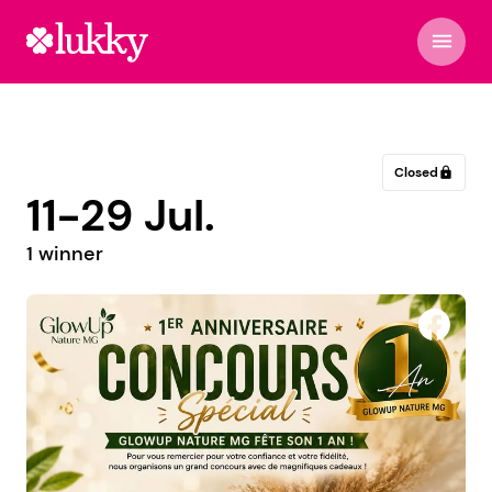
menu
Closed
lock
11-29 Jul.
1 winner
Apotek 1 Otta