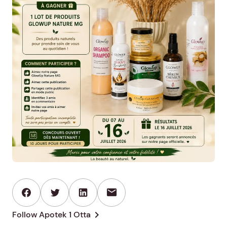
mail
chevron_right
Follow Apotek 1 Otta