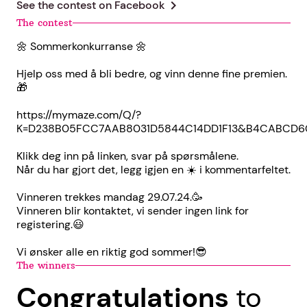
chevron_right
See the contest on
Facebook
The contest
🌼 Sommerkonkurranse 🌼
Hjelp oss med å bli bedre, og vinn denne fine premien.
🎁
https://mymaze.com/Q/?
K=D238B05FCC7AAB8031D5844C14DD1F13&B4CABCD
Klikk deg inn på linken, svar på spørsmålene.
Når du har gjort det, legg igjen en ☀️ i kommentarfeltet.
Vinneren trekkes mandag 29.07.24.🥳
Vinneren blir kontaktet, vi sender ingen link for
registering.😃
Vi ønsker alle en riktig god sommer!😎
The winners
Congratulations
to