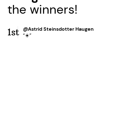
the winners!
@Astrid Steinsdotter Haugen
1st
“☀️”