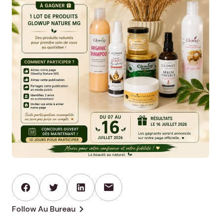
mail
chevron_right
Follow Au Bureau