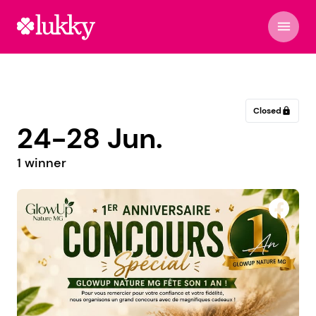
menu
Closed
lock
24-28 Jun.
1 winner
Au Bureau