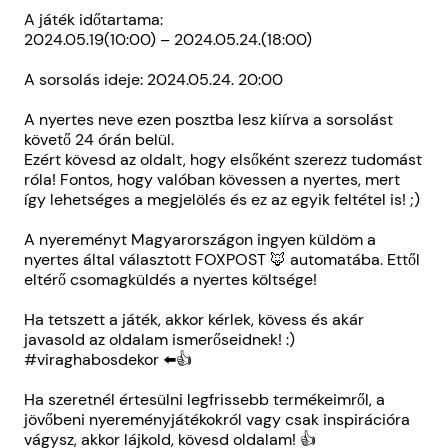
A játék időtartama:
2024.05.19(10:00) – 2024.05.24.(18:00)
A sorsolás ideje: 2024.05.24. 20:00
A nyertes neve ezen posztba lesz kiírva a sorsolást
követő 24 órán belül.
Ezért kövesd az oldalt, hogy elsőként szerezz tudomást
róla! Fontos, hogy valóban kövessen a nyertes, mert
így lehetséges a megjelölés és ez az egyik feltétel is! ;)
A nyereményt Magyarországon ingyen küldöm a
nyertes által választott FOXPOST 🦊 automatába. Ettől
eltérő csomagküldés a nyertes költsége!
Ha tetszett a játék, akkor kérlek, kövess és akár
javasold az oldalam ismerőseidnek! :)
#viraghabosdekor ⬅️👍
Ha szeretnél értesülni legfrissebb termékeimről, a
jövőbeni nyereményjátékokról vagy csak inspirációra
vágysz, akkor lájkold, kövesd oldalam! 👍