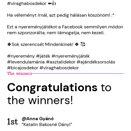
#viraghabosdekor ⬅️👍
Ha véleményt írnál, azt pedig hálásan köszönöm! :*
Ezt a nyereményjátékot a Facebook semmilyen módon
nem szponzorálta, nem támogatja, nem kezeli.
🍀Sok szerencsét Mindenkinek! 🍀 🥰
#nyeremény #játék #nyereményjáték
#levendulamánia #asztalidekor #ajándéksorsolás
#bicajosdekor #viraghabosdekor
The winners
Congratulations
to
the winners!
@Anna Gyánó
1st
“Katalin Bakosné Dányi”