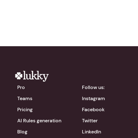
chevron_right
Download the app
Pro
Follow us:
Teams
Instagram
Pricing
Facebook
AI Rules generation
Twitter
Blog
LinkedIn