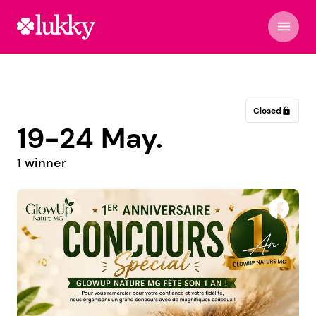
menu
Closed
lock
19-24 May.
1 winner
Virághabos Dekor