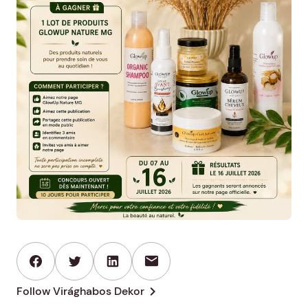
mail
chevron_right
Follow Virághabos Dekor