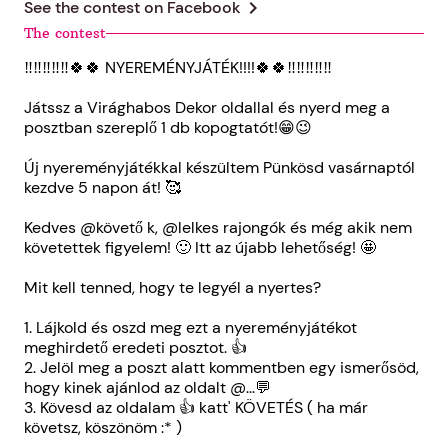
chevron_right
See the contest on
Facebook
The contest
‼️‼️‼️‼️‼️🍀🍀 NYEREMÉNYJÁTÉK!!!!🍀🍀‼️‼️‼️‼️‼️
Játssz a Virághabos Dekor oldallal és nyerd meg a
posztban szereplő 1 db kopogtatót!😁😉
Új nyereményjátékkal készültem Pünkösd vasárnaptól
kezdve 5 napon át! 🥰
Kedves @követő k, @lelkes rajongók és még akik nem
követettek figyelem! 🙂 Itt az újabb lehetőség! 🤩
Mit kell tenned, hogy te legyél a nyertes?
1. Lájkold és oszd meg ezt a nyereményjátékot
meghirdető eredeti posztot. 👍
2. Jelöl meg a poszt alatt kommentben egy ismerősöd,
hogy kinek ajánlod az oldalt @...💬
3. Kövesd az oldalam 👍 katt' KÖVETÉS ( ha már
követsz, köszönöm :* )