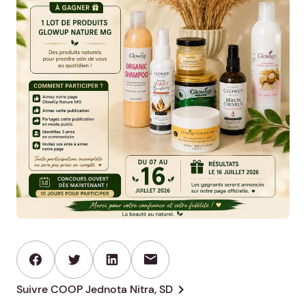
mail
chevron_right
Suivre COOP Jednota Nitra, SD