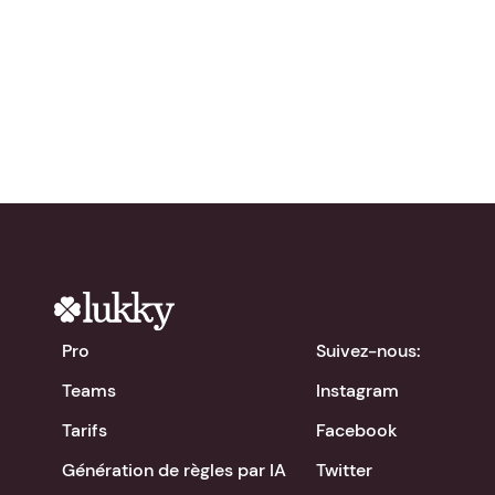
gratuitement !
chevron_right
Télécharger l'app
Pro
Suivez-nous:
Teams
Instagram
Tarifs
Facebook
Génération de règles par IA
Twitter