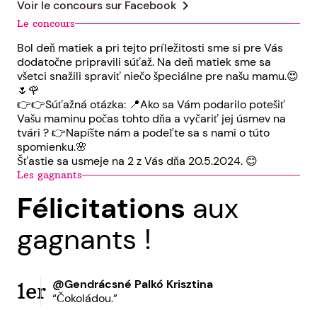
chevron_right
Voir le concours sur
Facebook
Le concours
Bol deň matiek a pri tejto príležitosti sme si pre Vás
dodatočne pripravili súťaž. Na deň matiek sme sa
všetci snažili spraviť niečo špeciálne pre našu mamu.😍
🌷🌹
👉👉Súťažná otázka: 📍Ako sa Vám podarilo potešiť
Vašu maminu počas tohto dňa a vyčariť jej úsmev na
tvári ? 👉Napíšte nám a podeľte sa s nami o túto
spomienku.🌸
Šťastie sa usmeje na 2 z Vás dňa 20.5.2024. 😊
Les gagnants
Félicitations
aux
gagnants !
@Gendrácsné Palkó Krisztina
1er
“Čokoládou.”