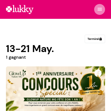
menu
Terminé
lock
13-21 May.
1 gagnant
COOP Jednota Nitra, SD