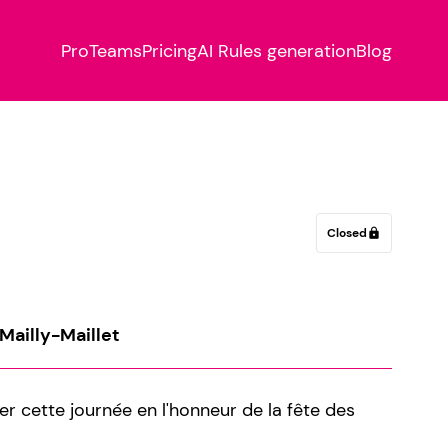
Pro
Teams
Pricing
AI Rules generation
Blog
Closed
lock
 Mailly-Maillet
 cette journée en l'honneur de la fête des