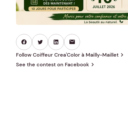
mail
Follow Coiffeur Crea'Color à Mailly-Maillet
chevron_right
See the contest on
Facebook
chevron_right