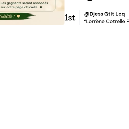
@Djess Gtlt Lcq
1st
“Lorrène Cotrelle 