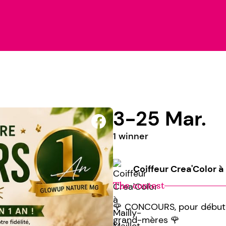
3-25 Mar.
1 winner
Coiffeur Crea'Color à
The contest
🌹 CONCOURS, pour débuter
grand-mères 🌹