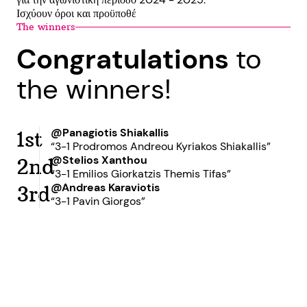
Ισχύουν όροι και προϋποθέ
The winners
Congratulations
to
the winners!
@Panagiotis Shiakallis
1st
“3-1 Prodromos Andreou Kyriakos Shiakallis”
@Stelios Xanthou
2nd
“3-1 Emilios Giorkatzis Themis Tifas”
@Andreas Karaviotis
3rd
“3-1 Pavin Giorgos”