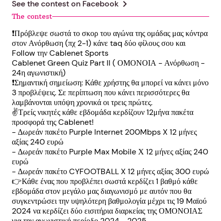
chevron_right
See the contest on
Facebook
The contest
❗Πρόβλεψε σωστά το σκορ του αγώνα της ομάδας μας κόντρα
στον Ανόρθωση (πχ 2-1) κάνε taq δύο φίλους σου και
Follow την Cablenet Sports
Cablenet Green Quiz Part II ( ΟΜΟΝΟΙΑ - Ανόρθωση -
24η αγωνιστική)
❗Σημαντική σημείωση: Κάθε χρήστης θα μπορεί να κάνει μόνο
3 προβλέψεις. Σε περίπτωση που κάνει περισσότερες θα
λαμβάνονται υπόψη χρονικά οι τρεις πρώτες.
✌️Τρείς νικητές κάθε εβδομάδα κερδίζουν 12μήνα πακέτα
προσφορά της Cablenet!
- Δωρεάν πακέτο Purple Internet 200Mbps X 12 μήνες
αξίας 240 ευρώ
- Δωρεάν πακέτο Purple Max Mobile Χ 12 μήνες αξίας 240
ευρώ
- Δωρεάν πακέτο CYFOOTBALL X 12 μήνες αξίας 300 ευρώ
👉Κάθε ένας που προβλέπει σωστά κερδίζει 1 βαθμό κάθε
εβδομάδα στον μεγάλο μας διαγωνισμό με αυτόν που θα
συγκεντρώσει την υψηλότερη βαθμολογία μέχρι τις 19 Mαϊού
2024 να κερδίζει δύο εισιτήρια διαρκείας της ΟΜΟΝΟΙΑΣ
για την αγωνιστική περίοδο 2024 - 2025.