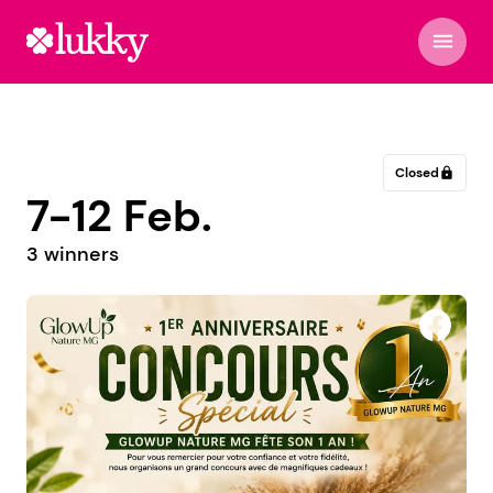
menu
Closed
lock
7-12 Feb.
3 winners
Omonoia24