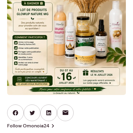
mail
chevron_right
Follow Omonoia24