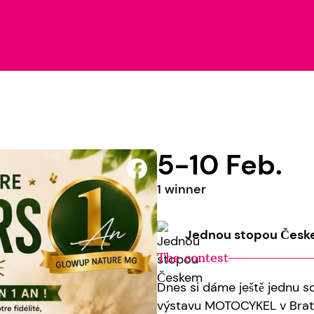
5-10 Feb.
1 winner
Jednou stopou Čes
The contest
Dnes si dáme ještě jednu s
výstavu MOTOCYKEL v Bratis