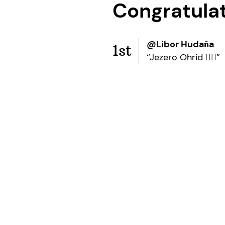
Congratula
@Libor Hudaňa
1st
“Jezero Ohrid 👌🏻”