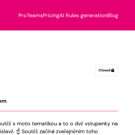
Pro
Teams
Pricing
AI Rules generation
Blog
Closed
lock
kem
outěž s moto tematikou a to o dvě vstupenky na
lavě. ☝ Soutěž začíná zveřejněním toho