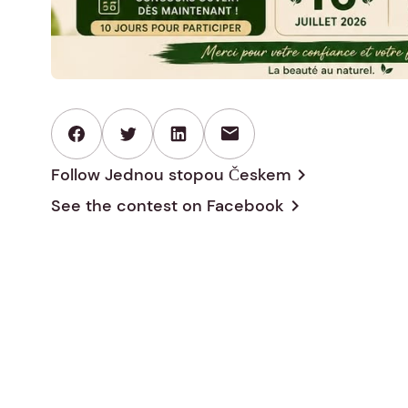
mail
Follow Jednou stopou Českem
chevron_right
See the contest on
Facebook
chevron_right