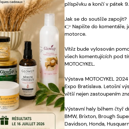
příspěvku a končí v pátek 9.
Jak se do soutěže zapojit?
👉 Napište do komentáře, jak
motorce.
Vítěz bude vylosován pomo
všech komentujících pod tí
MOTOCYKEL.
Výstava MOTOCYKEL 2024 se
Expo Bratislava. Letošní v
větší nejen zastoupením zna
Výstavní haly během čtyř dn
BMW, Brixton, Brough Super
Davidson, Honda, Husquarn