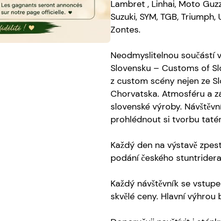
Lambret , Linhai, Moto Guzz
Suzuki, SYM, TGB, Triumph,
Zontes.
Neodmyslitelnou součástí 
Slovensku – Customs of Slova
z custom scény nejen ze Sl
Chorvatska. Atmosféru a zá
slovenské výroby. Návštěvn
prohlédnout si tvorbu taté
Každý den na výstavě zpes
podání českého stuntrider
Každý návštěvník se vstupe
skvělé ceny. Hlavní výhrou