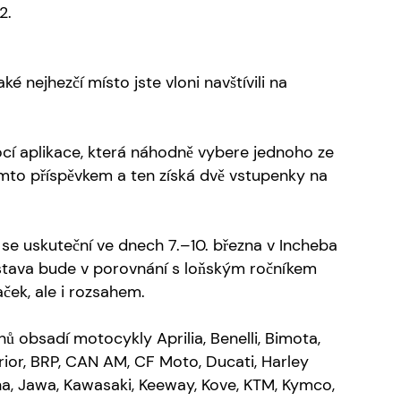
2.
é nejhezčí místo jste vloni navštívili na
cí aplikace, která náhodně vybere jednoho ze
mto příspěvkem a ten získá dvě vstupenky na
 uskuteční ve dnech 7.–10. března v Incheba
ýstava bude v porovnání s loňským ročníkem
ček, ale i rozsahem.
ů obsadí motocykly Aprilia, Benelli, Bimota,
ior, BRP, CAN AM, CF Moto, Ducati, Harley
a, Jawa, Kawasaki, Keeway, Kove, KTM, Kymco,