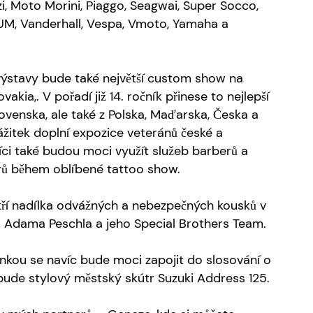
i, Moto Morini, Piaggo, Seagwai, Super Socco,
 UM, Vanderhall, Vespa, Vmoto, Yamaha a
výstavy bude také největší custom show na
kia,. V pořadí již 14. ročník přinese to nejlepší
ovenska, ale také z Polska, Maďarska, Česka a
žitek doplní expozice veteránů české a
íci také budou moci využít služeb barberů a
rů během oblíbené tattoo show.
tří nadílka odvážných a nebezpečných kousků v
a Adama Peschla a jeho Special Brothers Team.
nkou se navíc bude moci zapojit do slosování o
 bude stylový městský skútr Suzuki Address 125.