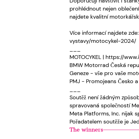
Doporučuji navštívit i stá
prohlédnout nejen oblečení 
najdete kvalitní motorkářsk
Více informací najdete zde
vystavy/motocykel-2024/
___
MOTOCYKEL | https://www.
BMW Motorrad Česká repub
Geneze - vše pro vaše mot
PMJ - Promojeans Česko a 
___
Soutěž není žádným způso
spravovaná společností Met
Meta Platforms, Inc. nijak 
Pořadatelem soutěže je Je
The winners