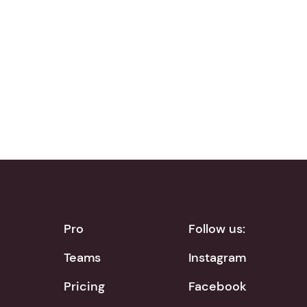
Download on the
Get it on
App Store
Google Play
Pro
Follow us:
Teams
Instagram
Pricing
Facebook