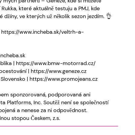
nky mých partnerů – Geneze, kde si můžete
Rukka, které aktuálně testuju a PMJ, kde
é džíny, ve kterých už několik sezon jezdím. 👌
: https://www.incheba.sk/veltrh-a-
incheba.sk
lika | https://www.bmw-motorrad.cz/
ocestování | https://www.geneze.cz
Slovensko | https://www.promojeans.cz
bem sponzorovaná, podporovaná ani
a Platforms, Inc. Soutěž není se společností
spojená a nenese za ni odpovědnost.
dnou stopou Českem, z.s.