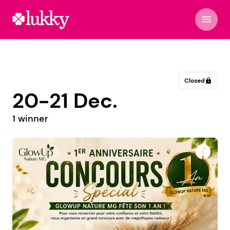
menu
Closed
lock
20-21 Dec.
1 winner
Bijouterie Sauvat