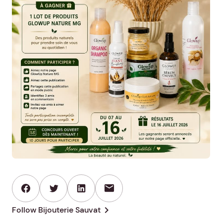
mail
chevron_right
Follow Bijouterie Sauvat