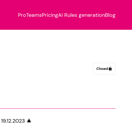
Pro
Teams
Pricing
AI Rules generation
Blog
Closed
lock
 19.12.2023 🎄