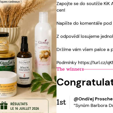
Zapojte se do soutěže KiK 
cen!
Napište do komentáře pod f
Z odpovědí losujeme jedno
Držíme vám všem palce a p
Podmínky https://1url.cz/qK
The winners
Congratula
@Ondřej Prosche
1st
“Synům Barbora D