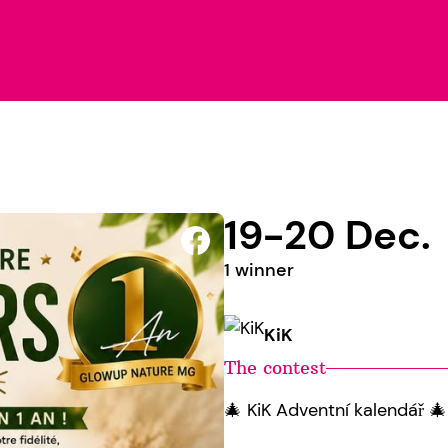
19-20 Dec.
1 winner
KiK
The contest
🎄 KiK Adventní kalendář 🎄