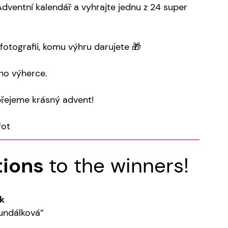
Adventní kalendář a vyhrajte jednu z 24 super
otografii, komu výhru darujete 🎁
ho výherce.
řejeme krásný advent!
fot
tions
to the winners!
k
undálková”