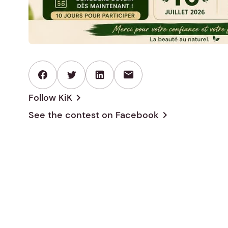
mail
Follow KiK
chevron_right
See the contest on
Facebook
chevron_right