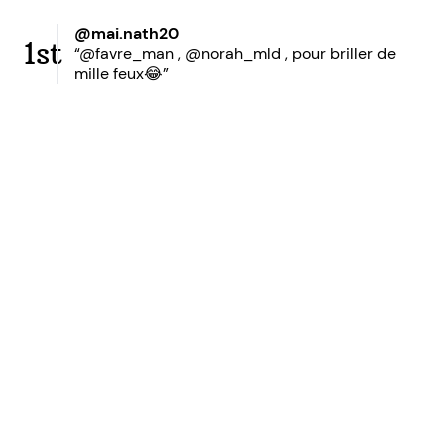
@mai.nath20
1st
“@favre_man , @norah_mld , pour briller de
mille feux😂”