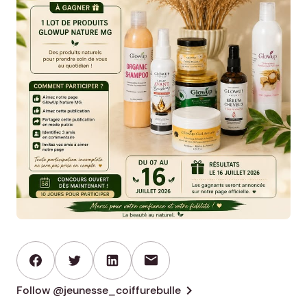
mail
chevron_right
Follow @jeunesse_coiffurebulle