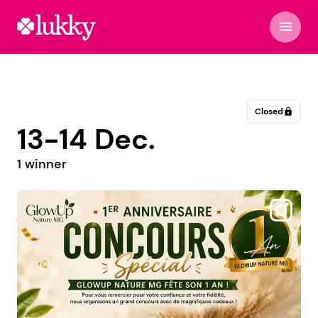
menu
Closed
lock
13-14 Dec.
1 winner
@jeunesse_coiffurebulle