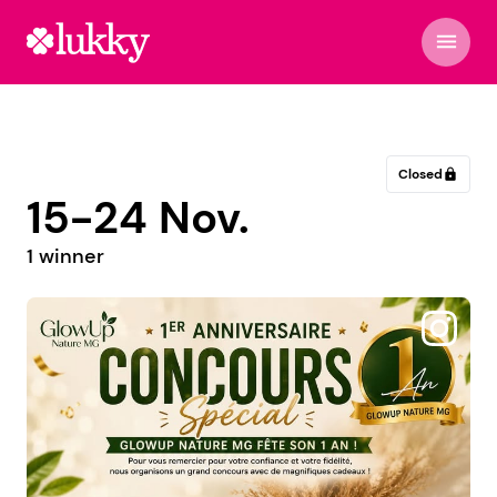
menu
Closed
lock
15-24 Nov.
1 winner
@petra.pavaje