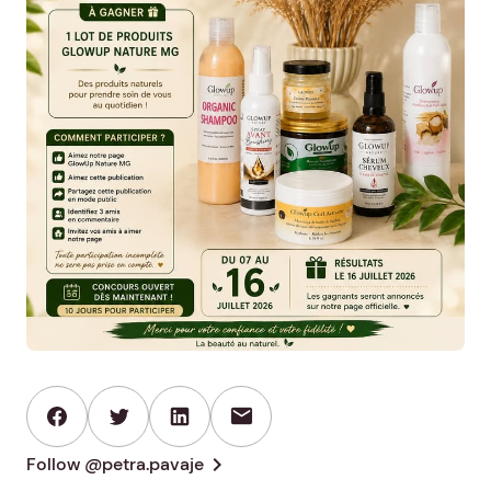
mail
chevron_right
Follow @petra.pavaje