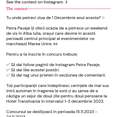
chevron_right
See the contest on
Instagram
The contest
Tu unde petreci ziua de 1 Decembrie anul acesta? ✨
Petra Pavaje îți oferă ocazia de a petrece un weekend
de vis în Alba Iulia, orașul care devine în acestă
perioadă centrul principal al evenimentelor ce
marchează Marea Unire. 📜
Pentru a te înscrie în concurs trebuie:
✅ Să dai follow paginii de Instagram Petra Pavaje.
✅ Să dai like acestei postări.
✅ Să dai tag unui prieten în secțiunea de comentarii.
Toți participanții care îndeplinesc cerințele de mai sus
intră automat în tragerea la sorți și au șansa de a
câștiga un sejur de două zile pentru două persoane la
Hotel Transilvania în intervalul 1-3 decembrie 2023.
Concursul se desfășoară în perioada 15.11.2023 -
24.11.2023.