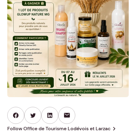
mail
chevron_right
Follow Office de Tourisme Lodévois et Larzac