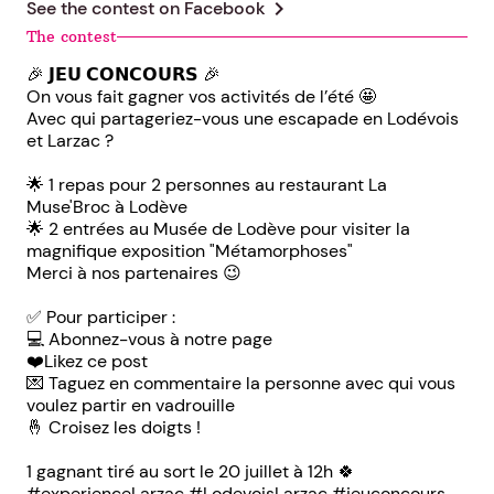
chevron_right
See the contest on
Facebook
The contest
🎉 𝗝𝗘𝗨 𝗖𝗢𝗡𝗖𝗢𝗨𝗥𝗦 🎉
On vous fait gagner vos activités de l’été 🤩
Avec qui partageriez-vous une escapade en Lodévois
et Larzac ?
🌟 1 repas pour 2 personnes au restaurant La
Muse'Broc à Lodève
🌟 2 entrées au Musée de Lodève pour visiter la
magnifique exposition "Métamorphoses"
Merci à nos partenaires 😉
✅ Pour participer :
💻 Abonnez-vous à notre page
❤️Likez ce post
💌 Taguez en commentaire la personne avec qui vous
voulez partir en vadrouille
🤞 Croisez les doigts !
1 gagnant tiré au sort le 20 juillet à 12h 🍀
#experienceLarzac #LodevoisLarzac #jeuconcours