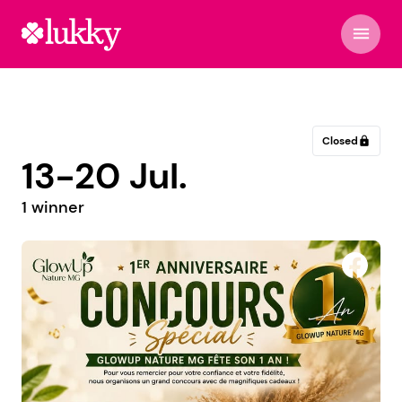
menu
Closed
lock
13-20 Jul.
1 winner
Office de Tourisme Lodévois et Larzac