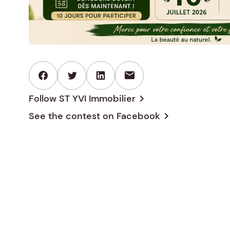
mail
Follow ST YVI Immobilier
chevron_right
See the contest on
Facebook
chevron_right