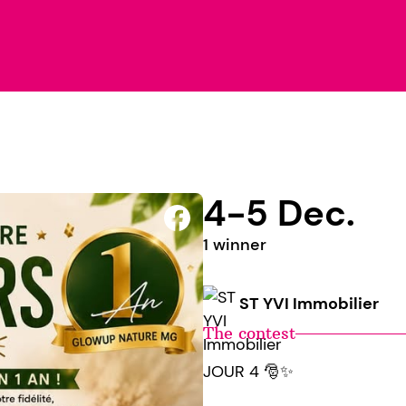
4-5 Dec.
1 winner
ST YVI Immobilier
The contest
JOUR 4 🎅✨