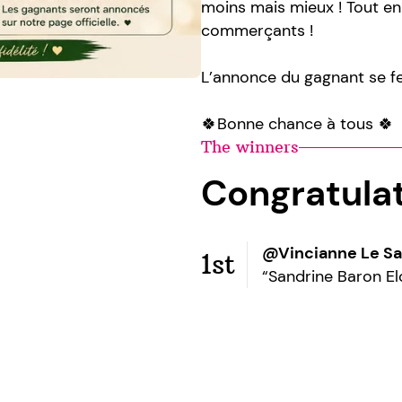
moins mais mieux ! Tout en
commerçants !
L’annonce du gagnant se f
🍀Bonne chance à tous 🍀
The winners
Congratula
@Vincianne Le S
1st
“Sandrine Baron E