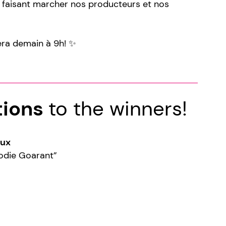
 faisant marcher nos producteurs et nos
era demain à 9h! ✨
tions
to the winners!
aux
lodie Goarant”