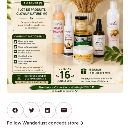
mail
chevron_right
Follow Wanderlust concept store