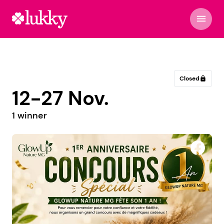
menu
Closed
lock
12-27 Nov.
1 winner
Wanderlust concept store