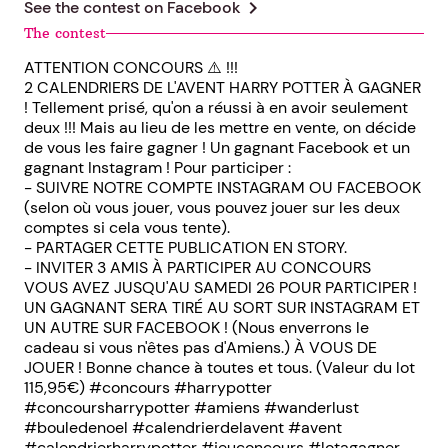
chevron_right
See the contest on
Facebook
The contest
ATTENTION CONCOURS ⚠️ !!!
2 CALENDRIERS DE L'AVENT HARRY POTTER À GAGNER
! Tellement prisé, qu'on a réussi à en avoir seulement
deux !!! Mais au lieu de les mettre en vente, on décide
de vous les faire gagner ! Un gagnant Facebook et un
gagnant Instagram ! Pour participer :
- SUIVRE NOTRE COMPTE INSTAGRAM OU FACEBOOK
(selon où vous jouer, vous pouvez jouer sur les deux
comptes si cela vous tente).
- PARTAGER CETTE PUBLICATION EN STORY.
- INVITER 3 AMIS À PARTICIPER AU CONCOURS
VOUS AVEZ JUSQU'AU SAMEDI 26 POUR PARTICIPER !
UN GAGNANT SERA TIRÉ AU SORT SUR INSTAGRAM ET
UN AUTRE SUR FACEBOOK ! (Nous enverrons le
cadeau si vous n'êtes pas d'Amiens.) À VOUS DE
JOUER ! Bonne chance à toutes et tous. (Valeur du lot
115,95€) #concours #harrypotter
#concoursharrypotter #amiens #wanderlust
#bouledenoel #calendrierdelavent #avent
#calendrierharrypotter #jeuconcours #lotagagner