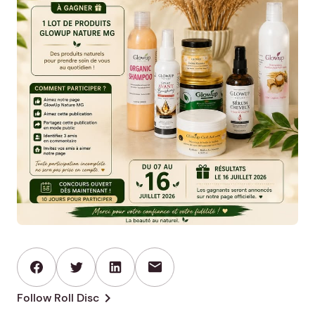
mail
chevron_right
Follow Roll Disc