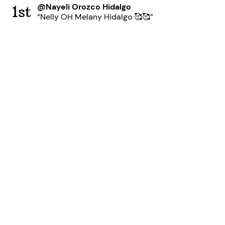
@Nayeli Orozco Hidalgo
1st
“Nelly OH Melany Hidalgo 🥰🥰”
Ready to grow your