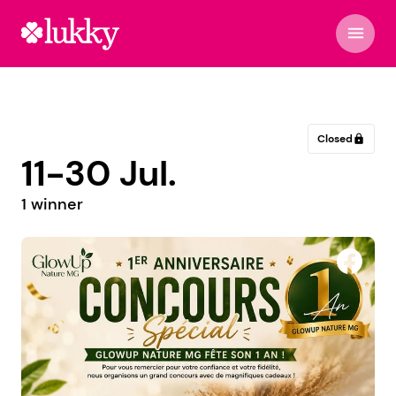
menu
Closed
lock
11-30 Jul.
1 winner
Roll Disc